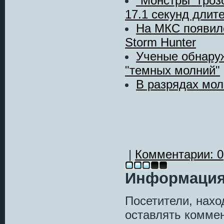
"Монстры" гроз
17.1 секунд длит
На МКС появилс
Storm Hunter
Ученые обнару
"темных молний"
В разрядах мол
|
Комментарии: 0
Информаци
Посетители, нах
оставлять коммен