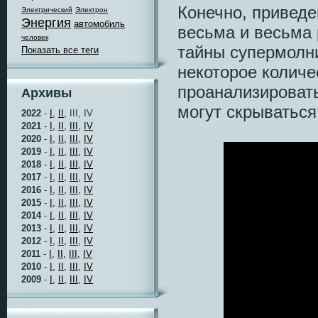
Конечно, привед
Электрический
Электрон
Энергия
автомобиль
весьма и весьма
человек
тайны супермолн
Показать все теги
некоторое количе
проанализировать
Архивы
могут скрываться
2022
-
I,
II,
III, IV
2021
-
I,
II,
III,
IV
2020
-
I,
II,
III,
IV
2019
-
I,
II,
III,
IV
2018
-
I,
II,
III,
IV
2017
-
I,
II,
III,
IV
2016
-
I,
II,
III,
IV
2015
-
I,
II,
III,
IV
2014
-
I,
II,
III,
IV
2013
-
I,
II,
III,
IV
2012
-
I,
II,
III,
IV
2011
-
I,
II,
III,
IV
2010
-
I,
II,
III,
IV
2009
-
I,
II,
III,
IV