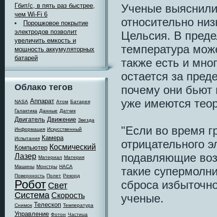
Ученые выяснили
Гбит/с, в пять раз быстрее,
чем Wi-Fi 6
относительно низ
Порошковое покрытие
электродов позволит
Цельсия. В преде
увеличить емкость и
температура може
мощность аккумуляторных
батарей
также есть и мно
остается за пред
Облако тегов
почему они бьют 
уже имеются теор
Аппарат
NASA
Атом
Батарея
Галактика
Данные
Датчик
Двигатель
Движение
Звезда
"Если во время 
Информация
Искусственный
Камера
Испытания
отрицательного э
Космический
Компьютер
подавляющие возм
Лазер
Материал
Материя
Машины
Монстры
НАСА
такие супермолн
Поверхность
Полет
Рекорд
Робот
сброса избыточно
Свет
Система
Скорость
ученые.
Телескоп
Снимок
Температура
Управление
Фотон
Частица