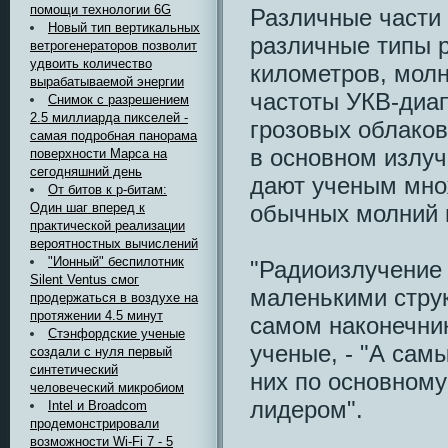
помощи технологии 6G
Различные части
Новый тип вертикальных
различные типы р
ветрогенераторов позволит
удвоить количество
километров, мол
вырабатываемой энергии
частоты УКВ-диап
Снимок с разрешением
2.5 миллиарда пикселей -
грозовых облаков
самая подробная панорама
в основном излуч
поверхности Марса на
сегодняшний день
дают ученым мно
От битов к p-битам:
обычных молний 
Один шаг вперед к
практической реализации
вероятностных вычислений
"Ионный" беспилотник
"Радиоизлучение
Silent Ventus смог
маленькими струк
продержаться в воздухе на
протяжении 4.5 минут
самом наконечник
Стэнфордские ученые
ученые, - "А сам
создали с нуля первый
синтетический
них по основному
человеческий микробиом
лидером".
Intel и Broadcom
продемонстрировали
возможности Wi-Fi 7 - 5