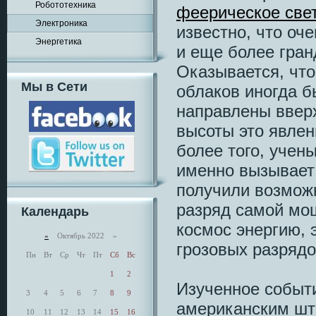
Робототехника
феерическое све
Электроника
известно, что оч
Энергетика
и еще более гран
Оказывается, что
Мы в Сети
облаков иногда 
направлены вверх
высоты это явлен
более того, учены
именно вызывает
получили возмож
разряд самой мощ
Календарь
космос энергию, 
«
Октябрь 2022 »
грозовых разрядо
Пн
Вт
Ср
Чт
Пт
Сб
Вс
1
2
Изученное событи
3
4
5
6
7
8
9
американским шт
10
11
12
13
14
15
16