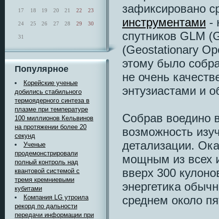
зафиксировано с
17
18
19
20
21
22
23
инструментами
- 
24
25
26
27
28
29
30
спутников GLM (G
31
(Geostationary Ope
этому было собра
Популярное
не очень качеств
Корейские ученые
энтузиастами и 
добились стабильного
термоядерного синтеза в
плазме при температуре
Собрав воедино 
100 миллионов Кельвинов
на протяжении более 20
возможность изуч
секунд
детализации. Ока
Ученые
продемонстрировали
мощным из всех и
полный контроль над
вверх 300 кулоно
квантовой системой с
тремя кремниевыми
энергетика обыч
кубитами
среднем около пя
Компания LG утроила
рекорд по дальности
передачи информации при