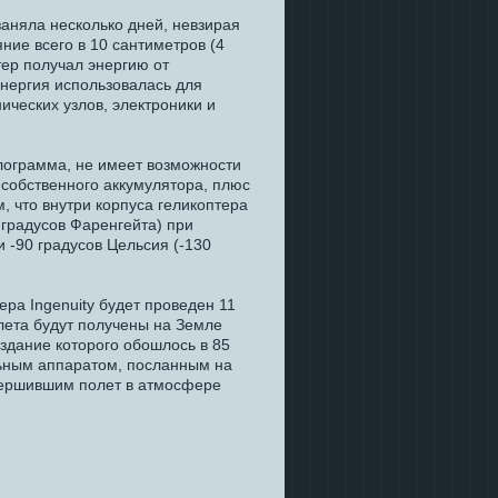
заняла несколько дней, невзирая
яние всего в 10 сантиметров (4
тер получал энергию от
энергия использовалась для
ических узлов, электроники и
килограмма, не имеет возможности
о собственного аккумулятора, плюс
 что внутри корпуса геликоптера
 градусов Фаренгейта) при
и -90 градусов Цельсия (-130
ра Ingenuity будет проведен 11
лета будут получены на Земле
оздание которого обошлось в 85
льным аппаратом, посланным на
овершившим полет в атмосфере