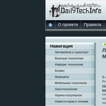
О проекте
Правила
Навигация
Л
Автомобили и транспорт
М
Военные технологии
Информ. технологии
Космос
В 
Медицина
Pr
Мобильные технологии
ге
Нанотехнологии
ма
со
Научно-популярное
но
Новости науки и техники
по