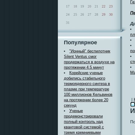
Ге
17
18
19
20
21
22
23
П
24
25
26
27
28
29
30
31
Д
пл
Популярное
по
"Ионный" беспилотник
Silent Ventus смог
ст
продержаться в воздухе на
протяжении 4.5 минут
Ма
Корейские ученые
добились стабильного
термоядерного синтеза в
плазме при температуре
100 миллионов Кельвинов
|
на протяжении более 20
секунд
И
Ученые
продемонстрировали
полный контроль над
По
квантовой системой с
тремя кремниевыми