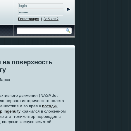
Регистрация
|
Забыли?
н на поверхность
ту
ктивного движения (NASA Jet
нию первого исторического полета
тешествия и во время
посадки
р Ingenuity
хранился в сложенном
е этот геликоптер переведен в
, впервые коснувшись этой