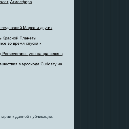
олет
,
Атмосфера
следований Марса и других
ь Красной Планеты
nce во время спуска к
 Perseverance уже направился в
ешествия марсохода Curiosity на
нтарии к данной публикации.