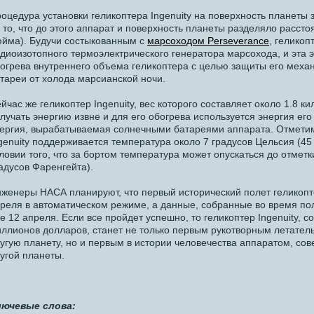
оцедура установки геликоптера Ingenuity на поверхность планеты 
 то, что до этого аппарат и поверхность планеты разделяло рассто
йма). Будучи состыкованным с
марсоходом Perseverance
, геликоп
диоизотопного термоэлектрического генератора марсохода, и эта 
огрева внутреннего объема геликоптера с целью защиты его механ
тареи от холода марсианской ночи.
йчас же геликоптер Ingenuity, вес которого составляет около 1.8 
лучать энергию извне и для его обогрева используется энергия ег
ергия, вырабатываемая солнечными батареями аппарата. Отметим,
genuity поддерживается температура около 7 градусов Цельсия (45
ловии того, что за бортом температура может опускаться до отметк
адусов Фаренгейта).
женеры НАСА планируют, что первый исторический полет геликопте
реля в автоматическом режиме, а данные, собранные во время по
е 12 апреля. Если все пройдет успешно, то геликоптер Ingenuity, с
ллионов долларов, станет не только первым рукотворным летате
угую планету, но и первым в истории человечества аппаратом, с
угой планеты.
лючевые слова: