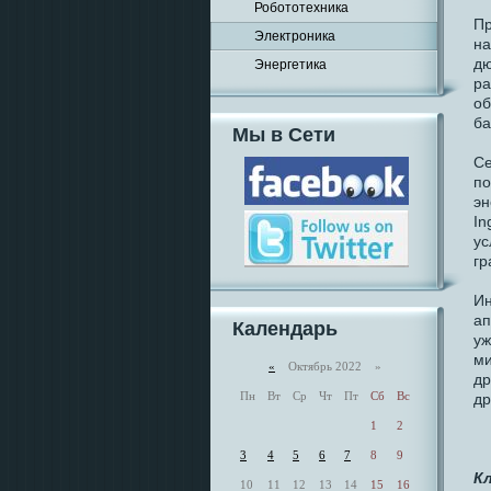
Робототехника
Пр
Электроника
на
дю
Энергетика
ра
об
ба
Мы в Сети
Се
по
эн
In
ус
гр
Ин
ап
Календарь
уж
ми
«
Октябрь 2022 »
др
Пн
Вт
Ср
Чт
Пт
Сб
Вс
др
1
2
3
4
5
6
7
8
9
К
10
11
12
13
14
15
16