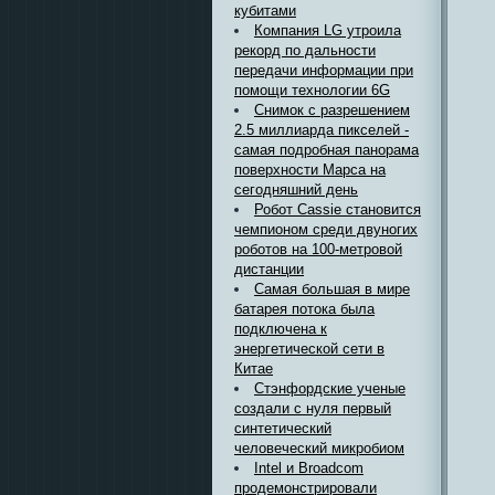
кубитами
Компания LG утроила
рекорд по дальности
передачи информации при
помощи технологии 6G
Снимок с разрешением
2.5 миллиарда пикселей -
самая подробная панорама
поверхности Марса на
сегодняшний день
Робот Cassie становится
чемпионом среди двуногих
роботов на 100-метровой
дистанции
Самая большая в мире
батарея потока была
подключена к
энергетической сети в
Китае
Стэнфордские ученые
создали с нуля первый
синтетический
человеческий микробиом
Intel и Broadcom
продемонстрировали