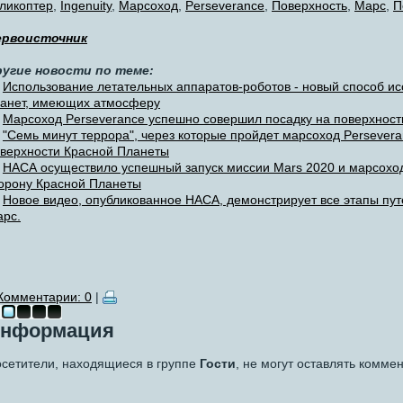
ликоптер
,
Ingenuity
,
Марсоход
,
Perseverance
,
Поверхность
,
Марс
,
П
ервоисточник
ругие новости по теме:
Использование летательных аппаратов-роботов - новый способ ис
анет, имеющих атмосферу
Марсоход Perseverance успешно совершил посадку на поверхност
"Семь минут террора", через которые пройдет марсоход Persevera
верхности Красной Планеты
НАСА осуществило успешный запуск миссии Mars 2020 и марсоход
орону Красной Планеты
Новое видео, опубликованное НАСА, демонстрирует все этапы пут
рс.
Комментарии: 0
|
нформация
сетители, находящиеся в группе
Гости
, не могут оставлять комме