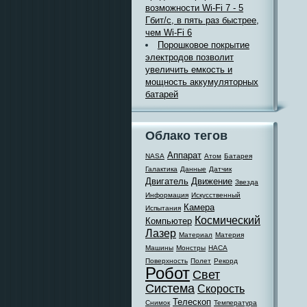
возможности Wi-Fi 7 - 5
Гбит/с, в пять раз быстрее,
чем Wi-Fi 6
Порошковое покрытие
электродов позволит
увеличить емкость и
мощность аккумуляторных
батарей
Облако тегов
Аппарат
NASA
Атом
Батарея
Галактика
Данные
Датчик
Двигатель
Движение
Звезда
Информация
Искусственный
Камера
Испытания
Космический
Компьютер
Лазер
Материал
Материя
Машины
Монстры
НАСА
Поверхность
Полет
Рекорд
Робот
Свет
Система
Скорость
Телескоп
Снимок
Температура