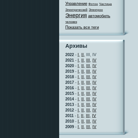
Управление
Фотон
Частица
Электрический
Электрон
Энергия
автомобиль
человек
Показать все теги
Архивы
2022
-
I,
II,
III, IV
2021
-
I,
II,
III,
IV
2020
-
I,
II,
III,
IV
2019
-
I,
II,
III,
IV
2018
-
I,
II,
III,
IV
2017
-
I,
II,
III,
IV
2016
-
I,
II,
III,
IV
2015
-
I,
II,
III,
IV
2014
-
I,
II,
III,
IV
2013
-
I,
II,
III,
IV
2012
-
I,
II,
III,
IV
2011
-
I,
II,
III,
IV
2010
-
I,
II,
III,
IV
2009
-
I,
II,
III,
IV