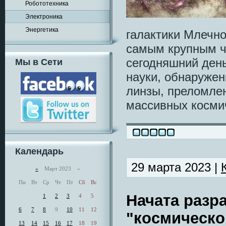
Робототехника
Электроника
Энергетика
галактики Млечно
самым крупным ч
сегодняшний ден
Мы в Сети
науки, обнаруже
линзы, преломле
массивных косми
Календарь
29 марта 2023 |
«
Март 2023 »
Пн
Вт
Ср
Чт
Пт
Сб
Вс
Начата разр
1
2
3
4
5
6
7
8
9
10
11
12
"космическо
13
14
15
16
17
18
19