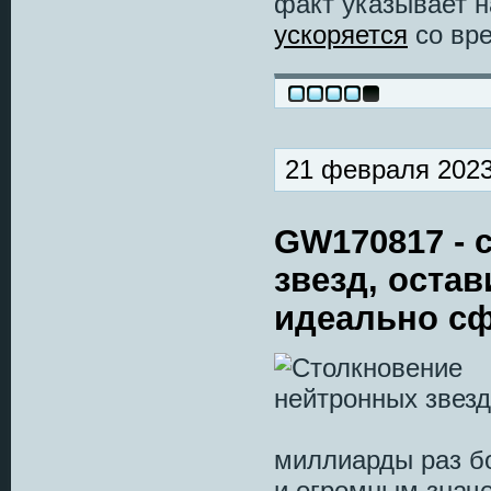
факт указывает н
ускоряется
со вр
21 февраля 2023
GW170817 - 
звезд, оста
идеально с
миллиарды раз б
и огромным значе