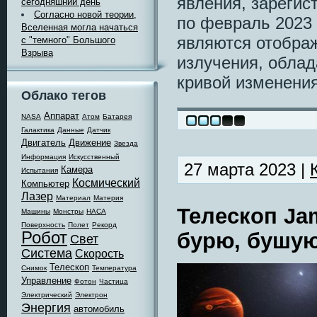
явления, зарегис
сегодняшний день
Согласно новой теории,
по февраль 2023 
Вселенная могла начаться
являются отобра
с "темного" Большого
Взрыва
излучения, обла
кривой изменения
Облако тегов
Аппарат
NASA
Атом
Батарея
Галактика
Данные
Датчик
Двигатель
Движение
Звезда
Информация
Искусственный
27 марта 2023 |
Камера
Испытания
Космический
Компьютер
Лазер
Материал
Материя
Телескоп Ja
Машины
Монстры
НАСА
Поверхность
Полет
Рекорд
Робот
бурю, бушую
Свет
Система
Скорость
Телескоп
Снимок
Температура
Управление
Фотон
Частица
Электрический
Электрон
Энергия
автомобиль