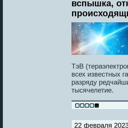
вспышка, от
происходящи
ТэВ (тераэлектро
всех известных г
разряду редчайши
тысячелетие.
22 февраля 2023