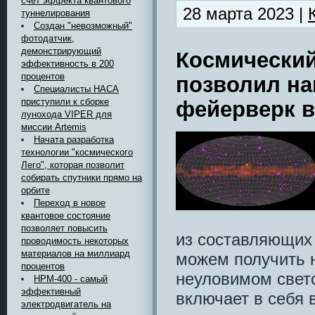
счет эффекта квантового
28 марта 2023 |
туннелирования
Создан "невозможный"
фотодатчик,
демонстрирующий
Космический
эффективность в 200
процентов
позволил на
Специалисты НАСА
приступили к сборке
фейерверк в
лунохода VIPER для
миссии Artemis
Начата разработка
технологии "космического
Лего", которая позволит
собирать спутники прямо на
орбите
Переход в новое
квантовое состояние
позволяет повысить
из составляющих
проводимость некоторых
материалов на миллиард
можем получить 
процентов
неуловимом свет
HPM-400 - самый
эффективный
включает в себя 
электродвигатель на