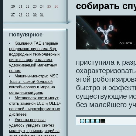
собирать сп
20
21
22
23
24
25
26
27
28
29
30
31
Популярное
Компания TAE впервые
продемонстрировала бор-
водородный термоядерный
синтез в среде плазмы,
приступила к раз
удерживаемой магнитным
охарактеризовать
полем
Машины-монстры: MSC
этой роботизиров
Tessa - самый большой
быстро и эффект
контейнеровоз в мире на
сегодняшний день
существующие ис
Метаповерхности могут
без малейшего уч
стать заменой LCD и OLED-
панелей широкоформатных
дисплеев
Ученым впервые
удалось увидеть синтез
молекул, происходящий за