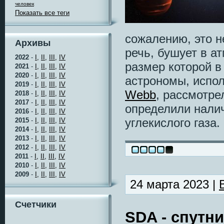
человек
Показать все теги
сожалению, это н
Архивы
речь, бушует в а
2022
-
I,
II,
III,
IV
размер которой в
2021
-
I,
II,
III,
IV
2020
-
I,
II,
III,
IV
астрономы, испо
2019
-
I,
II,
III,
IV
Webb
, рассмотре
2018
-
I,
II,
III,
IV
2017
-
I,
II,
III,
IV
определили нали
2016
-
I,
II,
III,
IV
углекислого газа.
2015
-
I,
II,
III,
IV
2014
-
I,
II,
III,
IV
2013
-
I,
II,
III,
IV
2012
-
I,
II,
III,
IV
2011
-
I,
II,
III,
IV
2010
-
I,
II,
III,
IV
2009
-
I,
II,
III,
IV
24 марта 2023 |
Счетчики
SDA - спутн