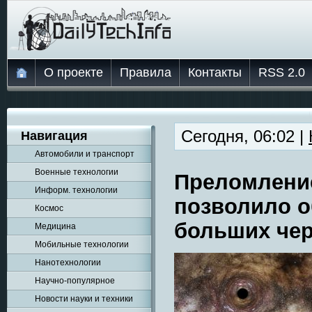
О проекте
Правила
Контакты
RSS 2.0
Сегодня, 06:02 |
Навигация
Автомобили и транспорт
Военные технологии
Преломление
Информ. технологии
позволило о
Космос
больших че
Медицина
Мобильные технологии
Нанотехнологии
Научно-популярное
Новости науки и техники