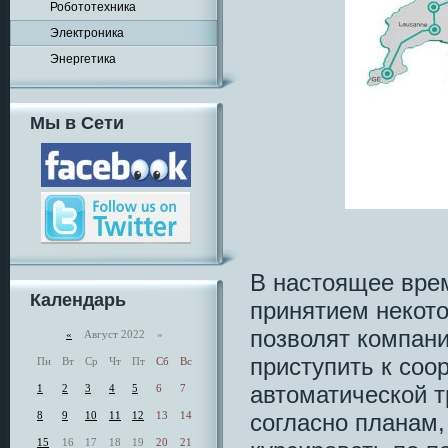
Робототехника
Электроника
Энергетика
Мы в Сети
В настоящее вре
Календарь
принятием некото
позволят компани
«
Август 2022 »
приступить к соо
Пн
Вт
Ср
Чт
Пт
Сб
Вс
автоматической т
1
2
3
4
5
6
7
согласно планам, 
8
9
10
11
12
13
14
15
16
17
18
19
20
21