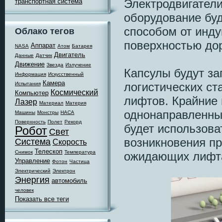
Электродвигатели
транспортная система
оборудование бу
способом от инд
Облако тегов
поверхностью дор
Аппарат
NASA
Атом
Батарея
Двигатель
Данные
Датчик
Движение
Звезда
Излучение
Капсулы будут за
Информация
Искусственный
Камера
логистических ст
Испытания
Космический
Компьютер
лифтов. Крайние
Лазер
Материал
Материя
однонаправленны
Машины
Монстры
НАСА
Поверхность
Полет
Рекорд
будет использова
Робот
Свет
возникновения пр
Система
Скорость
Телескоп
Снимок
Температура
ожидающих лифта
Управление
Фотон
Частица
Электрический
Электрон
Энергия
автомобиль
человек
Показать все теги