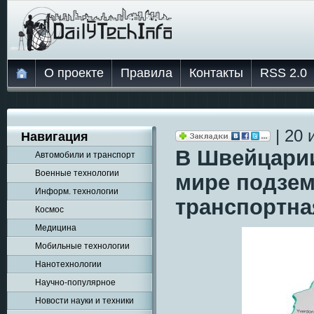
О проекте
Правила
Контакты
RSS 2.0
| 20 
Навигация
В Швейцарии
Автомобили и транспорт
Военные технологии
мире подзем
Информ. технологии
транспортна
Космос
Медицина
Мобильные технологии
Нанотехнологии
Научно-популярное
Новости науки и техники