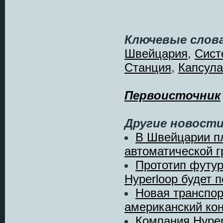
Ключевые слова
Швейцария
,
Сист
Станция
,
Капсула
Первоисточник
Другие новости
В Швейцарии п
автоматической г
Прототип футур
Hyperloop будет п
Новая транспор
американский кон
Компания Hype