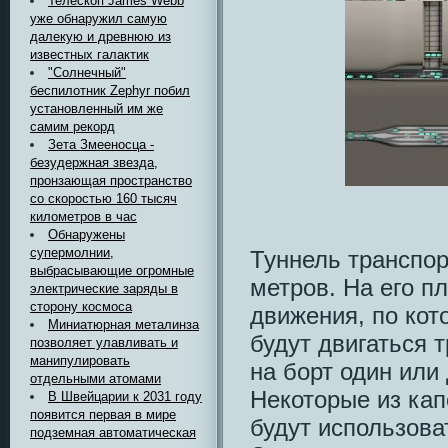
Телескоп James Webb
уже обнаружил самую
далекую и древнюю из
известных галактик
"Солнечный"
беспилотник Zephyr побил
установленный им же
самим рекорд
Зета Змееносца -
безудержная звезда,
пронзающая пространство
со скоростью 160 тысяч
километров в час
Обнаружены
супермолнии,
Туннель транспор
выбрасывающие огромные
метров. На его п
электрические заряды в
сторону космоса
движения, по кот
Миниатюрная металинза
будут двигаться 
позволяет улавливать и
манипулировать
на борт один или
отдельными атомами
Некоторые из ка
В Швейцарии к 2031 году
появится первая в мире
будут использова
подземная автоматическая