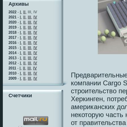
Архивы
2022
-
I,
II,
III, IV
2021
-
I,
II,
III,
IV
2020
-
I,
II,
III,
IV
2019
-
I,
II,
III,
IV
2018
-
I,
II,
III,
IV
2017
-
I,
II,
III,
IV
2016
-
I,
II,
III,
IV
2015
-
I,
II,
III,
IV
2014
-
I,
II,
III,
IV
2013
-
I,
II,
III,
IV
2012
-
I,
II,
III,
IV
2011
-
I,
II,
III,
IV
Предварительные
2010
-
I,
II,
III,
IV
2009
-
I,
II,
III,
IV
компании Cargo So
строительство пе
Счетчики
Херкинген, потре
американских до
некоторую часть
от правительств