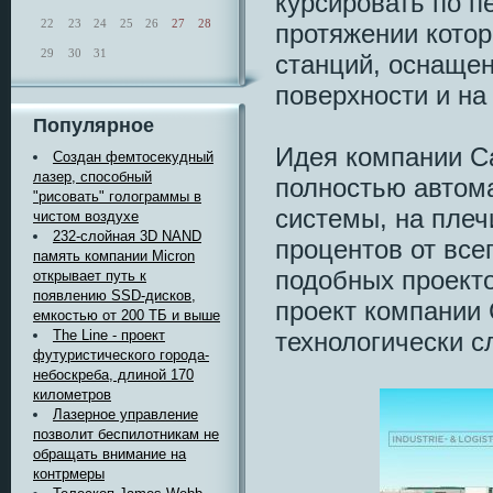
курсировать по п
22
23
24
25
26
27
28
протяжении котор
29
30
31
станций, оснаще
поверхности и на
Популярное
Идея компании Ca
Создан фемтосекудный
лазер, способный
полностью автома
"рисовать" голограммы в
системы, на плеч
чистом воздухе
232-слойная 3D NAND
процентов от всег
память компании Micron
подобных проекто
открывает путь к
появлению SSD-дисков,
проект компании 
емкостью от 200 ТБ и выше
технологически 
The Line - проект
футуристического города-
небоскреба, длиной 170
километров
Лазерное управление
позволит беспилотникам не
обращать внимание на
контрмеры