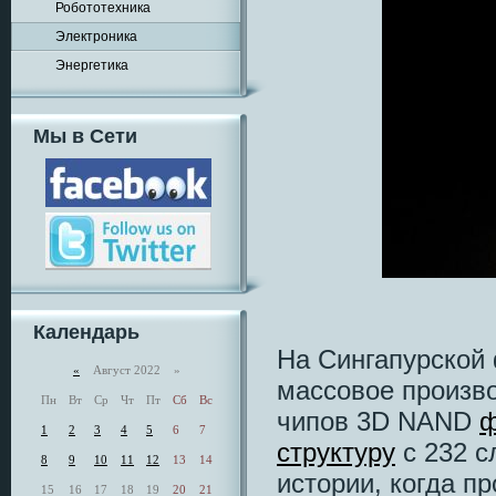
Робототехника
Электроника
Энергетика
Мы в Сети
Календарь
На Сингапурской 
«
Август 2022 »
массовое произво
Пн
Вт
Ср
Чт
Пт
Сб
Вс
чипов 3D NAND
ф
1
2
3
4
5
6
7
структуру
с 232 с
8
9
10
11
12
13
14
истории, когда п
15
16
17
18
19
20
21