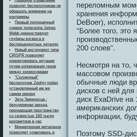
Лазерное управление
переломным моме
позволит беспилотникам не
обращать внимание на
хранения информа
контрмеры
DeBoer), исполни
Первый полноценный
снимок телескопа James
"Более того, это 
Webb демонстрирует
производственны
глубины космоса в
беспрецедентных деталях
200 слоев".
Новый инструмент типа
CRISPR позволяет
корректировать мутации
Несмотря на то, 
путем копирования генов
массовом произв
между хромосомами
"Солнечный"
обычные люди вр
беспилотник Zephyr побил
установленный им же
дисков с ней для
самим рекорд
диск ExaDrive на
Зета Змееносца -
безудержная звезда,
американских дол
пронзающая пространство
информации, буд
со скоростью 160 тысяч
километров в час
Миниатюрная металинза
Поэтому SSD-дис
позволяет улавливать и