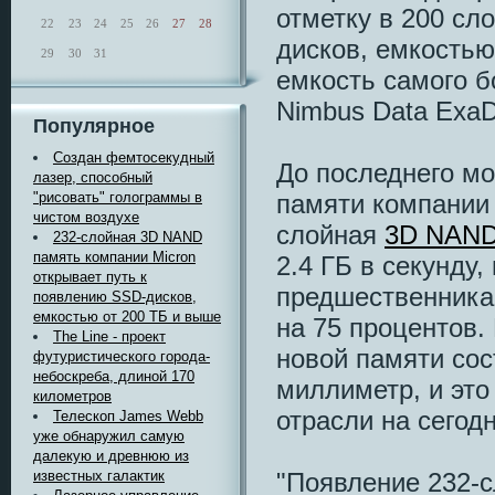
отметку в 200 сл
22
23
24
25
26
27
28
дисков, емкостью
29
30
31
емкость самого б
Nimbus Data ExaD
Популярное
Создан фемтосекудный
До последнего м
лазер, способный
памяти компании 
"рисовать" голограммы в
чистом воздухе
слойная
3D NAND
232-слойная 3D NAND
память компании Micron
2.4 ГБ в секунду,
открывает путь к
предшественника 
появлению SSD-дисков,
емкостью от 200 ТБ и выше
на 75 процентов.
The Line - проект
новой памяти сос
футуристического города-
небоскреба, длиной 170
миллиметр, и это
километров
отрасли на сегод
Телескоп James Webb
уже обнаружил самую
далекую и древнюю из
"Появление 232-
известных галактик