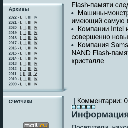
Flash-памяти сл
Архивы
Машины-монстр
2022
-
I,
II,
III, IV
имеющий самую б
2021
-
I,
II,
III,
IV
Компании Intel 
2020
-
I,
II,
III,
IV
2019
-
I,
II,
III,
IV
совершенно новы
2018
-
I,
II,
III,
IV
Компания Samsu
2017
-
I,
II,
III,
IV
2016
-
I,
II,
III,
IV
NAND Flash-памя
2015
-
I,
II,
III,
IV
2014
-
I,
II,
III,
IV
кристалле
2013
-
I,
II,
III,
IV
2012
-
I,
II,
III,
IV
2011
-
I,
II,
III,
IV
2010
-
I,
II,
III,
IV
2009
-
I,
II,
III,
IV
|
Комментарии: 0
Счетчики
Информаци
Посетители, нах