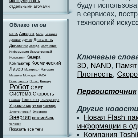
манипулировать
будут использова
отдельными атомами
в сервисах, пост
технологий искус
Облако тегов
Аппарат
NASA
Атом
Батарея
Двигатель
Данные
Датчик
Движение
Звезда
Излучение
Информация
Искусственный
Ключевые слова
Камера
Испытания
Космический
Компьютер
3D
,
NAND
,
Памят
Лазер
Материал
Материя
Плотность
,
Скоро
Машины
Монстры
НАСА
Поверхность
Полет
Рекорд
Робот
Свет
Первоисточник
Система
Скорость
Телескоп
Снимок
Температура
Управление
Фотон
Частица
Другие новости
Электрический
Электрон
Новая Flash-пам
Энергия
автомобиль
информации в од
человек
Показать все теги
Компания Toshi