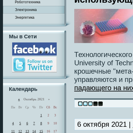
Робототехника
Электроника
Энергетика
Мы в Сети
Технологического
University of Tec
крошечные "мета
управляются и пр
падающего на них
Календарь
«
Октябрь 2021 »
Пн
Вт
Ср
Чт
Пт
Сб
Вс
1
2
3
6 октября 2021 |
4
5
6
7
8
9
10
11
12
13
14
15
16
17