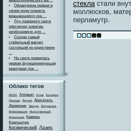
микроскопического ма ...
стекла
стали вну
Обнаружена первая в
моллюсков, матер
своем роде планета,
вращающаяся сра ...
перламутр.
Луч лазерного света
обеспечил энергию,
необходимую для ...
Создан самый
стабильный магнит,
состоящий из единственн
...
На свете появилась
первая функционирующая
квантовая лок ...
Облако тегов
,
Аппарат
,
,
,
NASA
Атом
Батарея
,
,
Двигатель
,
Данные
Датчик
Движение
,
,
,
Звезда
Излучение
,
,
Информация
Искусственный
,
Камера
,
Испытания
Компьютер
,
Космический
Лазер
,
,