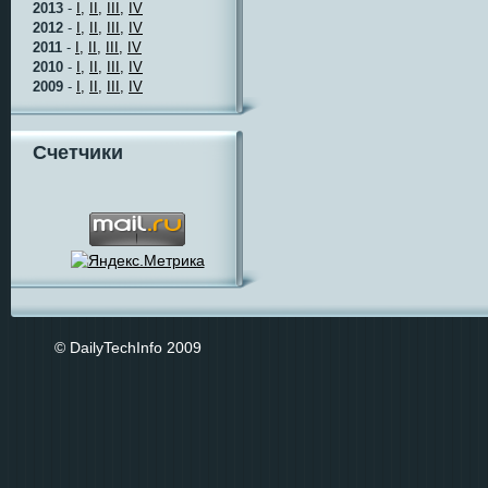
2013
-
I,
II,
III,
IV
2012
-
I,
II,
III,
IV
2011
-
I,
II,
III,
IV
2010
-
I,
II,
III,
IV
2009
-
I,
II,
III,
IV
Счетчики
© DailyTechInfo 2009