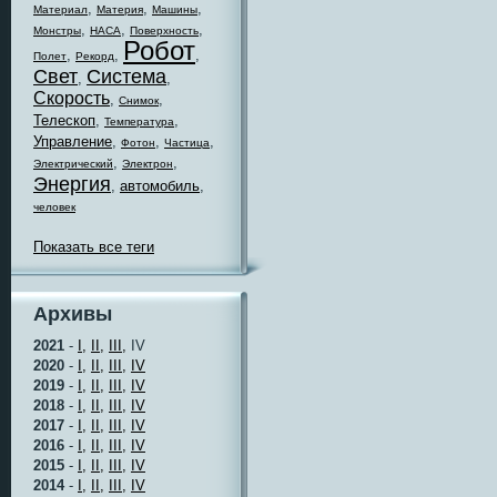
,
,
,
Материал
Материя
Машины
,
,
,
Монстры
НАСА
Поверхность
Робот
,
,
,
Полет
Рекорд
Свет
Система
,
,
Скорость
,
,
Снимок
Телескоп
,
,
Температура
Управление
,
,
,
Фотон
Частица
,
,
Электрический
Электрон
Энергия
,
автомобиль
,
человек
Показать все теги
Архивы
2021
-
I,
II,
III,
IV
2020
-
I,
II,
III,
IV
2019
-
I,
II,
III,
IV
2018
-
I,
II,
III,
IV
2017
-
I,
II,
III,
IV
2016
-
I,
II,
III,
IV
2015
-
I,
II,
III,
IV
2014
-
I,
II,
III,
IV