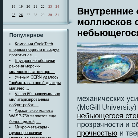
18
19
20
21
22
23
24
Внутренние 
25
26
27
28
29
30
31
моллюсков с
небьющегося
Популярное
Компания CycloTech
впервые подняла в воздух
прототип ле ...
Внутренние оболочки
раковин морских
моллюсков стали про ...
Ученым CERN удалось
"поймать за хвост" дважды
магичес ...
Vision-60 - максимально
механических уси
милитаризированный
собрат робот ...
(McGill Universit
Адская экзопланета
небьющегося сте
WASP-76b является еще
более адской, ...
прозрачности и о
Микро-мета-кары -
прочностью
и тве
грузоперевозчики