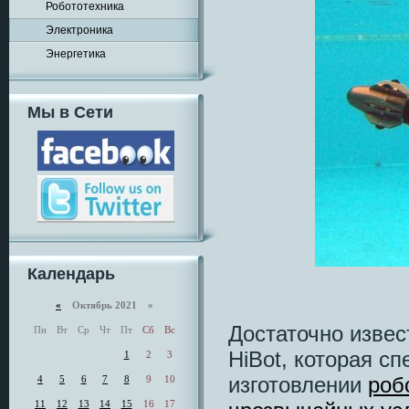
Робототехника
Электроника
Энергетика
Мы в Сети
Календарь
«
Октябрь 2021 »
Достаточно извес
Пн
Вт
Ср
Чт
Пт
Сб
Вс
HiBot, которая с
1
2
3
изготовлении
роб
4
5
6
7
8
9
10
11
12
13
14
15
16
17