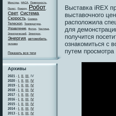
,
,
,
Монстры
НАСА
Поверхность
Робот
Выставка iREX п
,
,
,
Полет
Рекорд
Свет
Система
выставочного цент
,
,
Скорость
,
,
Снимок
расположила спе
Телескоп
,
,
Температура
для демонстраци
Управление
,
,
,
Фотон
Частица
,
,
Электрический
Электрон
получится посети
Энергия
,
автомобиль
,
ознакомиться с 
человек
путем просмотра 
Показать все теги
Архивы
2021
-
I,
II,
III,
IV
2020
-
I,
II,
III,
IV
2019
-
I,
II,
III,
IV
2018
-
I,
II,
III,
IV
2017
-
I,
II,
III,
IV
2016
-
I,
II,
III,
IV
2015
-
I,
II,
III,
IV
2014
-
I,
II,
III,
IV
2013
-
I,
II,
III,
IV