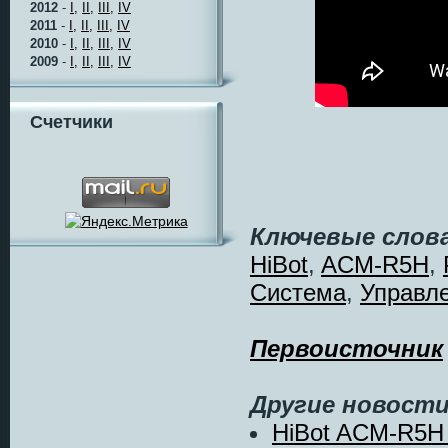
2012
-
I,
II,
III,
IV
2011
-
I,
II,
III,
IV
2010
-
I,
II,
III,
IV
2009
-
I,
II,
III,
IV
Счетчики
Ключевые слова
HiBot
,
ACM-R5H
,
Система
,
Управл
Первоисточник
Другие новости
HiBot ACM-R5H 