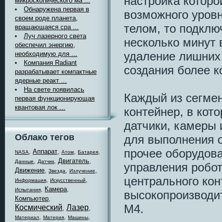
настройка котор
микроскопического ма ...
Обнаружена первая в
возможного уровн
своем роде планета,
телом, то подклю
вращающаяся сра ...
Луч лазерного света
несколько минут 
обеспечил энергию,
удаление лишних
необходимую для ...
Компания Radiant
создания более к
разрабатывает компактные
ядерные реакт ...
На свете появилась
Каждый из сегмен
первая функционирующая
квантовая лок ...
контейнер, в кот
датчики, камеры 
Облако тегов
для выполнения о
прочее оборудова
,
Аппарат
,
,
,
NASA
Атом
Батарея
,
,
Двигатель
,
Данные
Датчик
управления робо
Движение
,
,
,
Звезда
Излучение
центрального кон
,
,
Информация
Искусственный
,
Камера
,
Испытания
высокопроизводи
Компьютер
,
M4.
Космический
Лазер
,
,
,
,
,
Материал
Материя
Машины