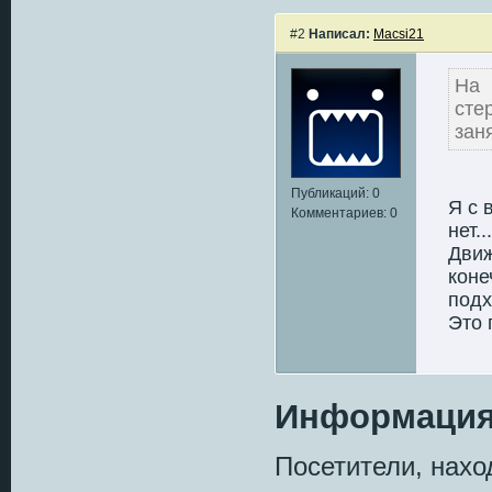
#2
Написал:
Macsi21
На 
сте
заня
Публикаций: 0
Я с 
Комментариев: 0
нет.
Движ
коне
подх
Это 
Информаци
Посетители, нах