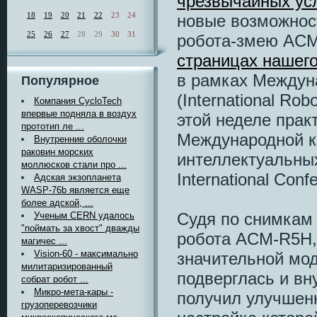
чрезвычайных ус
18
19
20
21
22
23
24
новые возможнос
25
26
27
28
29
30
31
робота-змею ACM
страницах нашего
в рамках Междун
Популярное
(International Rob
Компания CycloTech
впервые подняла в воздух
этой неделе прак
прототип ле ...
Международной к
Внутренние оболочки
раковин морских
интеллектуальных
моллюсков стали про ...
International Conf
Адская экзопланета
WASP-76b является еще
более адской, ...
Судя по снимкам
Ученым CERN удалось
"поймать за хвост" дважды
робота ACM-R5H,
магичес ...
Vision-60 - максимально
значительной мо
милитаризированный
подверглась и вн
собрат робот ...
Микро-мета-кары -
получил улучшен
грузоперевозчики