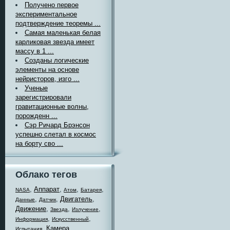
Получено первое
экспериментальное
подтверждение теоремы ...
Самая маленькая белая
карликовая звезда имеет
массу в 1 ...
Созданы логические
элементы на основе
нейристоров, изго ...
Ученые
зарегистрировали
гравитационные волны,
порожденн ...
Сэр Ричард Брэнсон
успешно слетал в космос
на борту сво ...
Облако тегов
,
Аппарат
,
,
,
NASA
Атом
Батарея
,
,
Двигатель
,
Данные
Датчик
Движение
,
,
,
Звезда
Излучение
,
,
Информация
Искусственный
,
Камера
,
Испытания