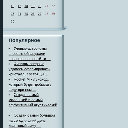
16
17
18
19
20
21
22
23
24
25
26
27
28
29
30
Популярное
Ученые-астрономы
впервые обнаружили
совершенно новый ти ...
Физикам впервые
удалось сформировать
кристалл, состоящи ...
Rocket M - луноход,
который будет добывать
воду при пом ...
Создан самый
маленький и самый
эффективный акустический
...
Создан самый большой
на сегодняшний день
квантовый симу ...