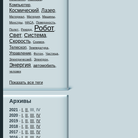
Компьютер
,
Космический
Лазер
,
,
,
,
,
Материал
Материя
Машины
,
,
,
Монстры
НАСА
Поверхность
Робот
,
,
,
Полет
Рекорд
Свет
Система
,
,
Скорость
,
,
Снимок
Телескоп
,
,
Температура
Управление
,
,
,
Фотон
Частица
,
,
Электрический
Электрон
Энергия
,
автомобиль
,
человек
Показать все теги
Архивы
2021
-
I,
II,
III, IV
2020
-
I,
II,
III,
IV
2019
-
I,
II,
III,
IV
2018
-
I,
II,
III,
IV
2017
-
I,
II,
III,
IV
2016
-
I,
II,
III,
IV