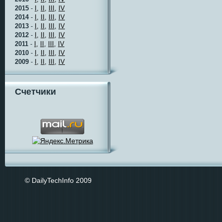
2015
-
I,
II,
III,
IV
2014
-
I,
II,
III,
IV
2013
-
I,
II,
III,
IV
2012
-
I,
II,
III,
IV
2011
-
I,
II,
III,
IV
2010
-
I,
II,
III,
IV
2009
-
I,
II,
III,
IV
Счетчики
© DailyTechInfo 2009