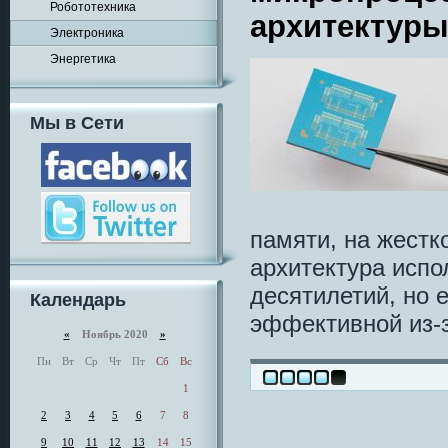
Робототехника
архитектуры
Электроника
Энергетика
Мы в Сети
памяти, на жестк
архитектура испо
десятилетий, но 
Календарь
эффективной из-з
«
Ноябрь 2020
»
Пн
Вт
Ср
Чт
Пт
Сб
Вс
1
2
3
4
5
6
7
8
9
10
11
12
13
14
15