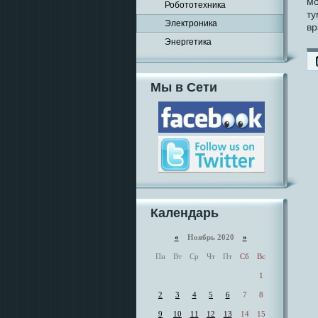
мо
Робототехника
ту
Электроника
вр
Энергетика
Мы в Сети
Календарь
«
Ноябрь 2020
»
Пн
Вт
Ср
Чт
Пт
Сб
Вс
1
2
3
4
5
6
7
8
9
10
11
12
13
14
15