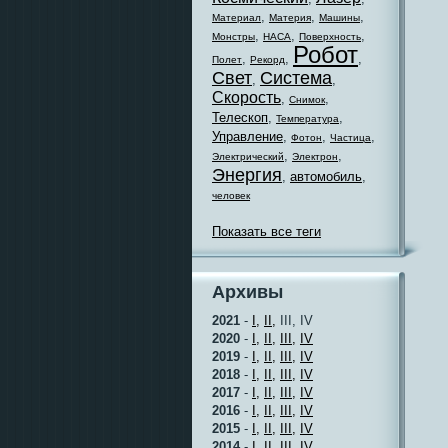
,
,
,
Материал
Материя
Машины
,
,
,
Монстры
НАСА
Поверхность
Робот
,
,
,
Полет
Рекорд
Свет
Система
,
,
Скорость
,
,
Снимок
Телескоп
,
,
Температура
Управление
,
,
,
Фотон
Частица
,
,
Электрический
Электрон
Энергия
,
автомобиль
,
человек
Показать все теги
Архивы
2021
-
I,
II,
III, IV
2020
-
I,
II,
III,
IV
2019
-
I,
II,
III,
IV
2018
-
I,
II,
III,
IV
2017
-
I,
II,
III,
IV
2016
-
I,
II,
III,
IV
2015
-
I,
II,
III,
IV
2014
-
I,
II,
III,
IV