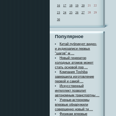
16
17
18
19
20
21
22
23
24
25
26
27
28
29
30
Популярное
Китай публикует видео-
и аудиозаписи первых
"шагов" м ...
Новый генератор
холодных атомов может
стать основой пор ...
Компания Toshiba
завершила изготовление
первой и самой ...
Искусственный
интеллект позволит
автономным транспортны ...
Ученые-астрономы
впервые обнаружили
совершенно новый ти ...
Физикам впервые