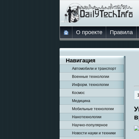
О проекте
Правила
Навигация
Автомобили и транспорт
Военные технологии
Информ. технологии
Космос
Медицина
У
Мобильные технологии
в
Нанотехнологии
Научно-популярное
Новости науки и техники