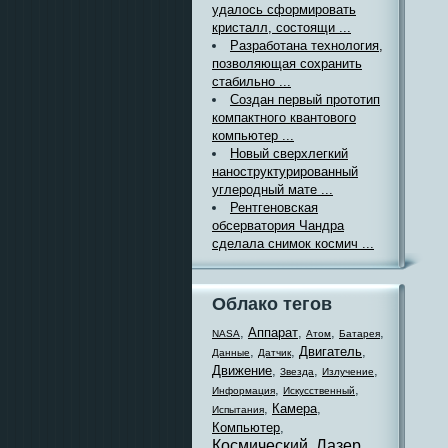
удалось сформировать
кристалл, состоящи ...
Разработана технология,
позволяющая сохранить
стабильно ...
Создан первый прототип
компактного квантового
компьютер ...
Новый сверхлегкий
наноструктурированный
углеродный мате ...
Рентгеновская
обсерватория Чандра
сделала снимок космич ...
Облако тегов
,
Аппарат
,
,
,
NASA
Атом
Батарея
,
,
Двигатель
,
Данные
Датчик
Движение
,
,
,
Звезда
Излучение
,
,
Информация
Искусственный
,
Камера
,
Испытания
Компьютер
,
Космический
Лазер
,
,