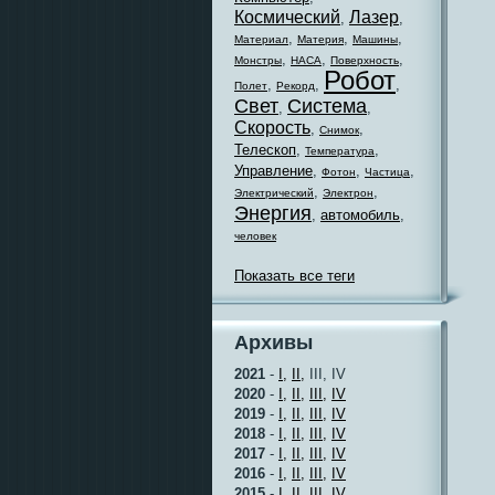
Космический
Лазер
,
,
,
,
,
Материал
Материя
Машины
,
,
,
Монстры
НАСА
Поверхность
Робот
,
,
,
Полет
Рекорд
Свет
Система
,
,
Скорость
,
,
Снимок
Телескоп
,
,
Температура
Управление
,
,
,
Фотон
Частица
,
,
Электрический
Электрон
Энергия
,
автомобиль
,
человек
Показать все теги
Архивы
2021
-
I,
II,
III, IV
2020
-
I,
II,
III,
IV
2019
-
I,
II,
III,
IV
2018
-
I,
II,
III,
IV
2017
-
I,
II,
III,
IV
2016
-
I,
II,
III,
IV
2015
-
I,
II,
III,
IV