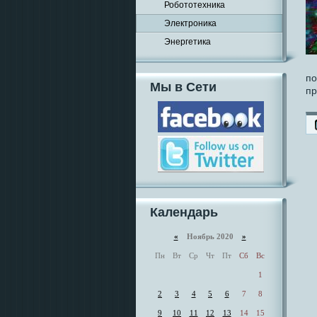
Робототехника
Электроника
Энергетика
по
Мы в Сети
пр
Календарь
«
Ноябрь 2020
»
Пн
Вт
Ср
Чт
Пт
Сб
Вс
1
2
3
4
5
6
7
8
9
10
11
12
13
14
15