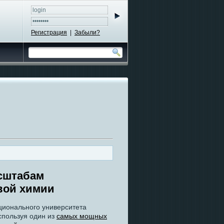
Регистрация
|
Забыли?
сштабам
вой химии
ционального университета
 используя один из
самых мощных