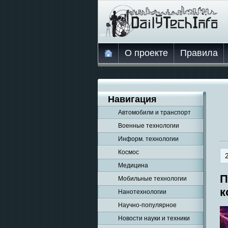
О проекте
Правила
Навигация
Автомобили и транспорт
Военные технологии
Информ. технологии
Космос
Медицина
П
Мобильные технологии
к
Нанотехнологии
Научно-популярное
Новости науки и техники