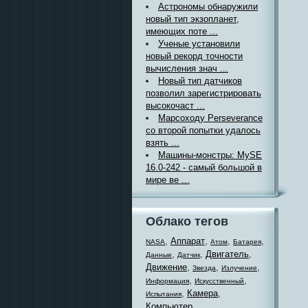
Астрономы обнаружили
новый тип экзопланет,
имеющих поте ...
Ученые установили
новый рекорд точности
вычисления знач ...
Новый тип датчиков
позволил зарегистрировать
высокочаст ...
Марсоходу Perseverance
со второй попытки удалось
взять ...
Машины-монстры: MySE
16.0-242 - самый большой в
мире ве ...
Облако тегов
,
Аппарат
,
,
,
NASA
Атом
Батарея
,
,
Двигатель
,
Данные
Датчик
Движение
,
,
,
Звезда
Излучение
,
,
Информация
Искусственный
,
Камера
,
Испытания
Компьютер
,