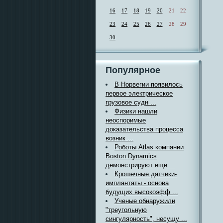
16
17
18
19
20
21
22
23
24
25
26
27
28
29
30
Популярное
В Норвегии появилось
первое электрическое
грузовое судн ...
Физики нашли
неоспоримые
доказательства процесса
возник ...
Роботы Atlas компании
Boston Dynamics
демонстрируют еще ...
Крошечные датчики-
имплантаты - основа
будущих высокоэфф ...
Ученые обнаружили
"треугольную
сингулярность", несущу ...