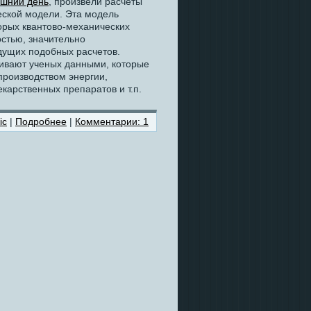
яшний день
, произвели расчеты
ской модели. Эта модель
орых квантово-механических
остью, значительно
дущих подобных расчетов.
ивают ученых данными, которые
производством энергии,
екарственных препаратов и т.п.
ic
|
Подробнее
|
Комментарии: 1