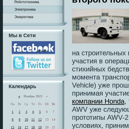
Робототехника
Электроника
Энергетика
Мы в Сети
на строительных 
участия в операц
стихийных бедств
момента транспо
Vehicle) уже про
Календарь
принимая участие
«
Ноябрь 2021 »
компании Honda
,
Пн
Вт
Ср
Чт
Пт
Сб
Вс
AWV уже следующ
1
2
3
4
5
6
7
прототипы AWV-2
8
9
10
11
12
13
14
условиях, приним
15
16
17
18
19
20
21