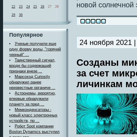
новой солнечной 
22
23
24
25
26
27
28
29
30
Популярное
24 ноября 2021 
Ученые получили еще
одну форму воды, "горячий
черный" ...
Созданы ми
Таинственный сигнал,
вроде бы содержащий
за счет мик
признаки внезе ...
Марсоход Curiosity
личинкам мо
обнаружил ранее
неизвестные органиче ...
Астрономы, вероятно,
впервые обнаружили
планету за пред ...
Мемконденсаторы -
новый класс электронных
устройств, пр ...
Робот Spot компании
Boston Dynamics выступил