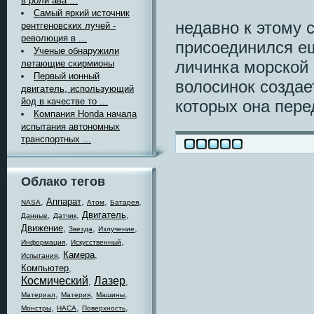
в роли ава ...
Самый яркий источник
недавно к этому 
рентгеновских лучей -
революция в ...
присоединился е
Ученые обнаружили
личинка морской
летающие скирмионы
Первый ионный
волосинок создает
двигатель, использующий
йод в качестве то ...
которых она пере
Компания Honda начала
испытания автономных
транспортных ...
Облако тегов
,
Аппарат
,
,
,
NASA
Атом
Батарея
,
,
Двигатель
,
Данные
Датчик
Движение
,
,
,
Звезда
Излучение
,
,
Информация
Искусственный
,
Камера
,
Испытания
Компьютер
,
Космический
Лазер
,
,
,
,
,
Материал
Материя
Машины
,
,
,
Монстры
НАСА
Поверхность