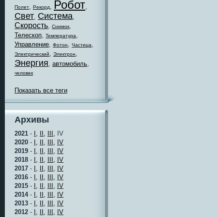
Робот
,
,
,
Полет
Рекорд
Свет
Система
,
,
Скорость
,
,
Снимок
Телескоп
,
,
Температура
Управление
,
,
,
Фотон
Частица
,
,
Электрический
Электрон
Энергия
,
автомобиль
,
человек
Показать все теги
Архивы
2021
-
I,
II,
III,
IV
2020
-
I,
II,
III,
IV
2019
-
I,
II,
III,
IV
2018
-
I,
II,
III,
IV
2017
-
I,
II,
III,
IV
2016
-
I,
II,
III,
IV
2015
-
I,
II,
III,
IV
2014
-
I,
II,
III,
IV
2013
-
I,
II,
III,
IV
2012
-
I,
II,
III,
IV