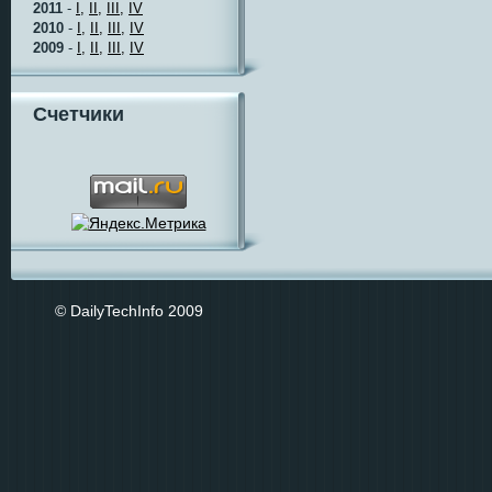
2011
-
I,
II,
III,
IV
2010
-
I,
II,
III,
IV
2009
-
I,
II,
III,
IV
Счетчики
© DailyTechInfo 2009