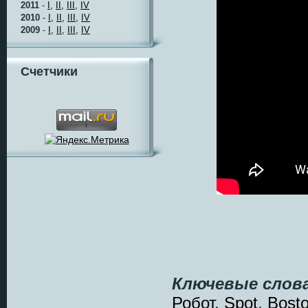
2011
-
I,
II,
III,
IV
2010
-
I,
II,
III,
IV
2009
-
I,
II,
III,
IV
Счетчики
Ключевые слова
Робот
,
Spot
,
Bost