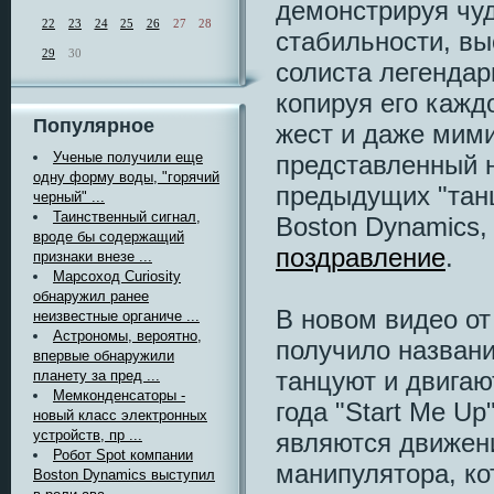
демонстрируя чуд
22
23
24
25
26
27
28
стабильности, вы
29
30
солиста легендар
копируя его кажд
Популярное
жест и даже мими
Ученые получили еще
представленный н
одну форму воды, "горячий
предыдущих "тан
черный" ...
Таинственный сигнал,
Boston Dynamics,
вроде бы содержащий
поздравление
.
признаки внезе ...
Марсоход Curiosity
обнаружил ранее
В новом видео от
неизвестные органиче ...
Астрономы, вероятно,
получило названи
впервые обнаружили
танцуют и двигаю
планету за пред ...
Мемконденсаторы -
года "Start Me U
новый класс электронных
устройств, пр ...
являются движени
Робот Spot компании
манипулятора, ко
Boston Dynamics выступил