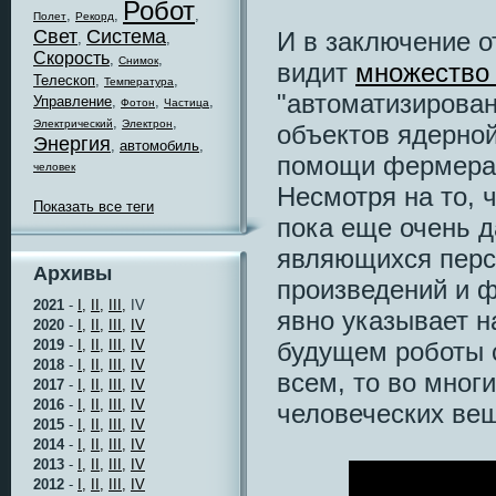
Робот
,
,
,
Полет
Рекорд
Свет
Система
И в заключение о
,
,
Скорость
,
,
Снимок
видит
множество
Телескоп
,
,
Температура
"автоматизирован
Управление
,
,
,
Фотон
Частица
,
,
Электрический
Электрон
объектов ядерной
Энергия
,
автомобиль
,
помощи фермерам 
человек
Несмотря на то, 
Показать все теги
пока еще очень д
являющихся перс
Архивы
произведений и ф
2021
-
I,
II,
III,
IV
явно указывает н
2020
-
I,
II,
III,
IV
будущем роботы с
2019
-
I,
II,
III,
IV
2018
-
I,
II,
III,
IV
всем, то во многи
2017
-
I,
II,
III,
IV
2016
-
I,
II,
III,
IV
человеческих ве
2015
-
I,
II,
III,
IV
2014
-
I,
II,
III,
IV
2013
-
I,
II,
III,
IV
2012
-
I,
II,
III,
IV