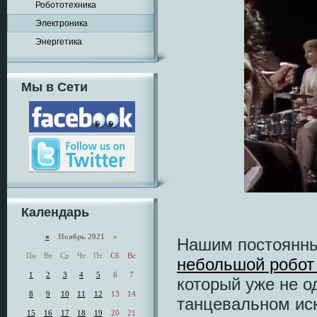
Робототехника
Электроника
Энергетика
Мы в Сети
Календарь
«
Ноябрь 2021 »
Нашим постоянны
Пн
Вт
Ср
Чт
Пт
Сб
Вс
небольшой робот
1
2
3
4
5
6
7
который уже не о
8
9
10
11
12
13
14
танцевальном иску
15
16
17
18
19
20
21