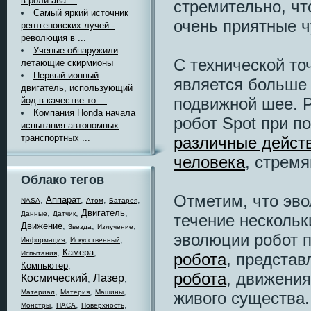
в роли ава ...
стремительно, чт
Самый яркий источник
очень приятные ч
рентгеновских лучей -
революция в ...
Ученые обнаружили
С технической то
летающие скирмионы
Первый ионный
является больше 
двигатель, использующий
подвижной шее. Р
йод в качестве то ...
Компания Honda начала
робот Spot при п
испытания автономных
транспортных ...
различные дейст
человека
, стремя
Облако тегов
Отметим, что эво
,
Аппарат
,
,
,
NASA
Атом
Батарея
,
,
Двигатель
,
Данные
Датчик
течение нескольк
Движение
,
,
,
Звезда
Излучение
эволюции робот 
,
,
Информация
Искусственный
,
Камера
,
Испытания
робота
, представ
Компьютер
,
робота
, движения
Космический
Лазер
,
,
,
,
,
Материал
Материя
Машины
живого существа.
,
,
,
Монстры
НАСА
Поверхность