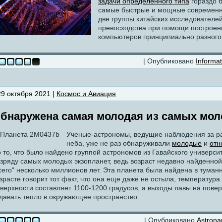
задачи определенного типа
гораздо б
самые быстрые и мощные современн
две группы китайских исследователе
превосходства при помощи построен
компьютеров принципиально разного
| Опубликовано
Informat
29 октября 2021 |
Космос и Авиация
бнаружена самая молодая из самых мол
Ученые-астрономы, ведущие наблюдения за р
неба, уже не раз обнаруживали
молодые
и
отн
 то, что было найдено группой астрономов из Гавайского университ
зряду самых молодых экзопланет, ведь возраст недавно найденно
сего" несколько миллионов лет. Эта планета была найдена в туман
зрасте говорит тот факт, что она еще даже не остыла, температура
верхности составляет 1100-1200 градусов, а выходы лавы на пове
давать тепло в окружающее пространство.
| Опубликовано
Astrona