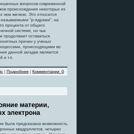
решенных вопросов современной
ков происхождения некоторых из
х чем железо. Это относится
к называемыми "p-ядрами", на
го процента от общего
нечной системе, но чье
и продолжает оставаться
а понятных причин у ученых
процессами, происходящими во
ния данной загадки являются
 и т.п.
ic
|
Подробнее
|
Комментарии: 0
ояние материи,
х электрона
ми была предсказана возможность
ронных квадруплетов, четырех