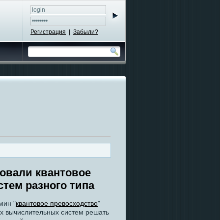
Регистрация
|
Забыли?
овали квантовое
стем разного типа
мин "
квантовое превосходство
"
ых вычислительных систем решать