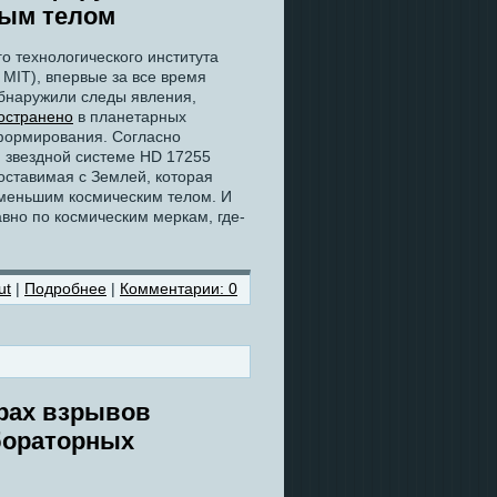
ным телом
о технологического института
y, MIT), впервые за все время
обнаружили следы явления,
остранено
в планетарных
 формирования. Согласно
 звездной системе HD 17255
оставимая с Землей, которая
меньшим космическим телом. И
вно по космическим меркам, где-
ut
|
Подробнее
|
Комментарии: 0
рах взрывов
бораторных