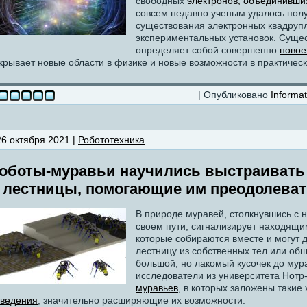
свободных
электронов, объединивши
совсем недавно ученым удалось полу
существования электронных квадрупл
экспериментальных установок. Сущес
определяет собой совершенно
новое
крывает новые области в физике и новые возможности в практичес
| Опубликовано
Informat
26 октября 2021 |
Робототехника
оботы-муравьи научились выстраивать 
 лестницы, помогающие им преодолеват
В природе муравей, столкнувшись с
своем пути, сигнализирует находящи
которые собираются вместе и могут д
лестницу из собственных тел или об
большой, но лакомый кусочек до мура
исследователи из университета Нот
муравьев
, в которых заложены такие
ведения
, значительно расширяющие их возможности.