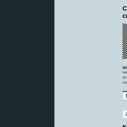
С
с
ме
на
ис
по