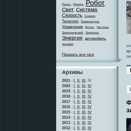
Робот
,
,
,
Полет
Рекорд
Свет
Система
,
,
Скорость
,
,
Снимок
Телескоп
,
,
Температура
Управление
,
,
,
Фотон
Частица
,
,
Электрический
Электрон
Энергия
,
автомобиль
,
человек
от
вр
Показать все теги
се
Архивы
2021
-
I,
II,
III,
IV
2020
-
I,
II,
III,
IV
2019
-
I,
II,
III,
IV
2018
-
I,
II,
III,
IV
Ф
2017
-
I,
II,
III,
IV
2016
-
I,
II,
III,
IV
з
2015
-
I,
II,
III,
IV
2014
-
I,
II,
III,
IV
2013
-
I,
II,
III,
IV
2012
-
I,
II,
III,
IV