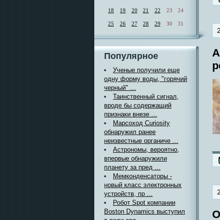
18
19
20
21
22
23
24
25
26
27
28
29
30
31
А
Популярное
р
Ученые получили еще
одну форму воды, "горячий
черный" ...
Таинственный сигнал,
вроде бы содержащий
признаки внезе ...
Марсоход Curiosity
обнаружил ранее
неизвестные органиче ...
Астрономы, вероятно,
впервые обнаружили
планету за пред ...
Мемконденсаторы -
новый класс электронных
устройств, пр ...
Робот Spot компании
Boston Dynamics выступил
О