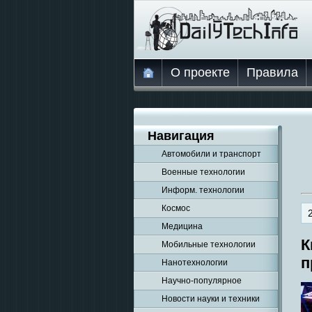
О проекте
Правила
Навигация
Автомобили и транспорт
Военные технологии
Информ. технологии
Космос
Медицина
К
Мобильные технологии
п
Нанотехнологии
Научно-популярное
Новости науки и техники