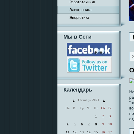
Робототехника
Электроника
Энергетика
Мы в Сети
О
Календарь
Но
ра
«
Октябрь 2021
»
"в
во
Пн
Вт
Ср
Чт
Пт
Сб
Вс
по
1
2
3
от
4
5
6
7
8
9
10
11
12
13
14
15
16
17