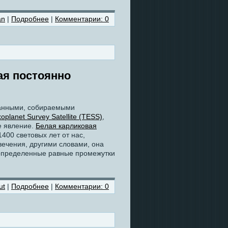
an
|
Подробнее
|
Комментарии: 0
ая постоянно
анными, собираемыми
planet Survey Satellite (TESS)
,
е явление.
Белая карликовая
400 световых лет от нас,
вечения, другими словами, она
определенные равные промежутки
ut
|
Подробнее
|
Комментарии: 0