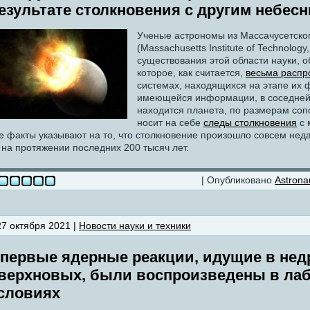
езультате столкновения с другим небес
Ученые астрономы из Массачусетског
(Massachusetts Institute of Technolog
существования этой области науки, 
которое, как считается,
весьма распр
системах, находящихся на этапе их
имеющейся информации, в соседней
находится планета, по размерам соп
носит на себе
следы столкновения
с 
е факты указывают на то, что столкновение произошло совсем неда
 на протяжении последних 200 тысяч лет.
| Опубликовано
Astrona
27 октября 2021 |
Новости науки и техники
первые ядерные реакции, идущие в нед
верхновых, были воспроизведены в ла
словиях