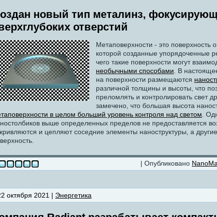
оздан новый тип металинз, фокусирующ
верхглубоких отверстий
Метаповерхности - это поверхность 
которой созданные упорядоченные реш
чего такие поверхности могут взаимо
необычными способами
. В настояще
на поверхности размещаются
наност
различной толщины и высоты, что по
преломлять и контролировать свет д
замечено, что большая высота нано
таповерхности в целом больший уровень контроля над светом
. Од
ностолбиков выше определенных пределов не предоставляется во
кривляются и цепляют соседние элементы наноструктуры, а други
верхность.
| Опубликовано
NanoM
22 октября 2021 |
Энергетика