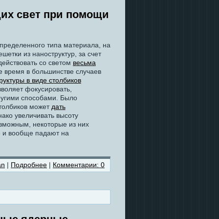
их свет при помощи
определенного типа материала, на
етки из наноструктур, за счет
действовать со светом
весьма
е время в большинстве случаев
руктуры в виде столбиков
зволяет фокусировать,
ругими способами. Было
столбиков может
дать
нако увеличивать высоту
зможным, некоторые из них
е и вообще падают на
an
|
Подробнее
|
Комментарии: 0