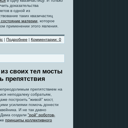
хся
в одну квазичастицу. И только
чить доказательства
етов в одной из
твование таких квазичастиц
 состояние материи
, которое
ком применении этого явления.
ic
|
Подробнее
|
Комментарии: 0
из своих тел мосты
ь препятствия
 непреодолимым препятствием на
мся неподалеку собратьям,
аже построить "живой" мост,
щими усилиями помочь донести
вейника. И не так давно
р-Дама создали
"рой" роботов-
 же
принципы коллективного