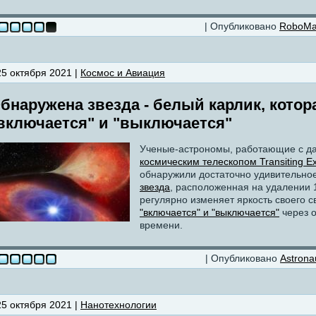
| Опубликовано
RoboM
25 октября 2021 |
Космос и Авиация
бнаружена звезда - белый карлик, котор
включается" и "выключается"
Ученые-астрономы, работающие с д
космическим телескопом Transiting Exo
обнаружили достаточно удивительно
звезда
, расположенная на удалении 1
регулярно изменяет яркость своего с
"включается" и "выключается"
через 
времени.
| Опубликовано
Astrona
25 октября 2021 |
Нанотехнологии