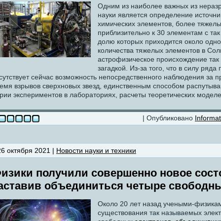
Одним из наиболее важных из нераз
науки является определение источни
химических элементов, более тяжелы
приблизительно к 30 элементам с та
долю которых приходится около одно
количества тяжелых элементов в Сол
астрофизическое происхождение так 
загадкой. Из-за того, что в силу ряд
сутствует сейчас возможность непосредственного наблюдения за 
емя взрывов сверхновых звезд, единственным способом распутыва
рии экспериментов в лабораториях, расчеты теоретических моделей
| Опубликовано
Informat
26 октября 2021 |
Новости науки и техники
изики получили совершенно новое сост
аставив объединиться четыре свободны
Около 20 лет назад учеными-физика
существования так называемых элект