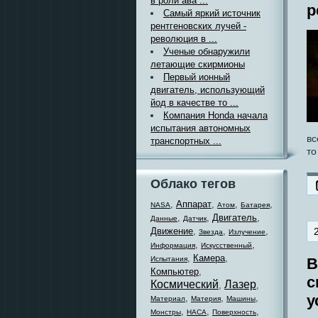
в роли ава ...
р
Самый яркий источник
рентгеновских лучей -
революция в ...
Ученые обнаружили
летающие скирмионы
Первый ионный
двигатель, использующий
йод в качестве то ...
Компания Honda начала
испытания автономных
вс
транспортных ...
то
Облако тегов
,
Аппарат
,
,
,
NASA
Атом
Батарея
,
,
Двигатель
,
Данные
Датчик
Движение
,
,
,
Звезда
Излучение
,
,
Информация
Искусственный
,
Камера
,
Испытания
В
Компьютер
,
с
Космический
Лазер
,
,
у
,
,
,
Материал
Материя
Машины
,
,
,
Монстры
НАСА
Поверхность