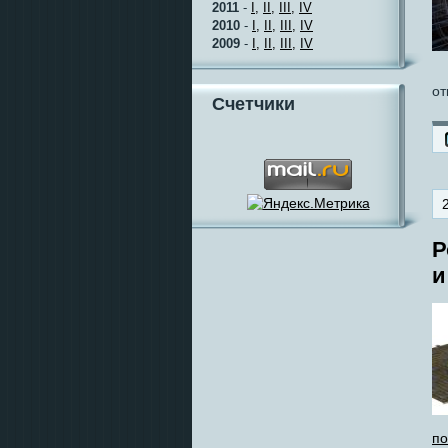
2011
-
I,
II,
III,
IV
2010
-
I,
II,
III,
IV
2009
-
I,
II,
III,
IV
от
Счетчики
Р
и
по