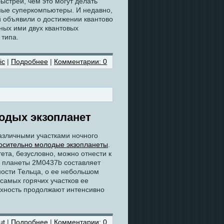
ыстрей, чем это могут делать
ые суперкомпьютеры. И недавно,
й объявили о достижении квантово
ных ими двух квантовых
 типа.
ic
|
Подробнее
|
Комментарии: 0
одых экзопланет
азличными участками ночного
осительно молодые экзопланеты
.
ета, безусловно, можно отнести к
й планеты 2M0437b составляет
ности Тельца, о ее небольшом
 самых горячих участков ее
рхность продолжают интенсивно
ut
|
Подробнее
|
Комментарии: 0