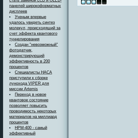
стать заменой LCD и OLED-
панелей широкоформатных
дисплеев
Ученым впервые
удалось увидеть синтез
молекул, происходящий за
счет эффекта квантового
туннелирования
Создан "невозможный"
фотодатчик,
демонстрирующий
эффективность в 200
процентов
Специалисты НАСА
приступили к сборке
лунохода VIPER для
миссии Artemis
Переход в новое
квантовое состояние
позволяет повысить
проводимость некоторых
материалов на миллиард
процентов
HPM-400 - самый
эффективный