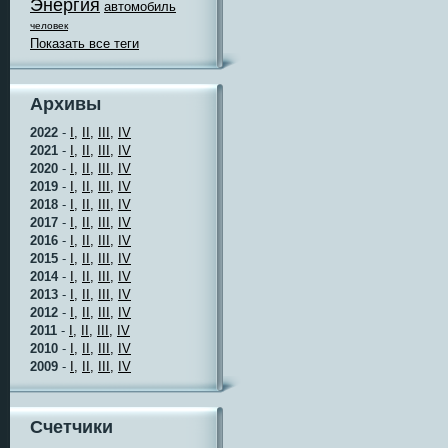
Энергия
автомобиль
человек
Показать все теги
Архивы
2022
-
I,
II,
III,
IV
2021
-
I,
II,
III,
IV
2020
-
I,
II,
III,
IV
2019
-
I,
II,
III,
IV
2018
-
I,
II,
III,
IV
2017
-
I,
II,
III,
IV
2016
-
I,
II,
III,
IV
2015
-
I,
II,
III,
IV
2014
-
I,
II,
III,
IV
2013
-
I,
II,
III,
IV
2012
-
I,
II,
III,
IV
2011
-
I,
II,
III,
IV
2010
-
I,
II,
III,
IV
2009
-
I,
II,
III,
IV
Счетчики