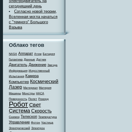
электродвигатель на
сегодняшний день
Согласно новой теории,
Вселенная могла начаться
с "темного" Большого
Взрыва
Облако тегов
Аппарат
NASA
Атом
Батарея
Галактика
Данные
Датчик
Двигатель
Движение
Звезда
Информация
Искусственный
Камера
Испытания
Космический
Компьютер
Лазер
Материал
Материя
Машины
Монстры
НАСА
Поверхность
Полет
Рекорд
Робот
Свет
Система
Скорость
Телескоп
Снимок
Температура
Управление
Фотон
Частица
Электрический
Электрон