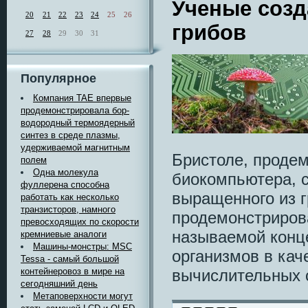
Ученые созд
20
21
22
23
24
25
26
грибов
27
28
29
30
31
Популярное
Компания TAE впервые
продемонстрировала бор-
водородный термоядерный
синтез в среде плазмы,
удерживаемой магнитным
Бристоле, продем
полем
Одна молекула
биокомпьютера, с
фуллерена способна
выращенного из 
работать как несколько
транзисторов, намного
продемонстриров
превосходящих по скорости
называемой конц
кремниевые аналоги
Машины-монстры: MSC
организмов в кач
Tessa - самый большой
контейнеровоз в мире на
вычислительных 
сегодняшний день
Метаповерхности могут