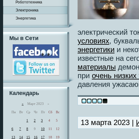
Робототехника
Электроника
Энергетика
электрический то
Мы в Сети
условиях
, буква
энергетики
и нек
известные на се
материалы
демон
при
очень низких
давления ужасаю
Календарь
«
Март 2023 »
Пн
Вт
Ср
Чт
Пт
Сб
Вс
13 марта 2023 |
1
2
3
4
5
6
7
8
9
10
11
12
13
14
15
16
17
18
19