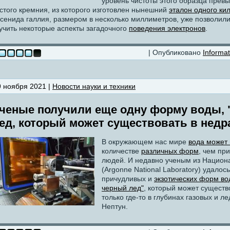
уровень чистоты этого образца прев
стого кремния, из которого изготовлен нынешний
эталон одного ки
сенида галлия, размером в несколько миллиметров, уже позволил
учить некоторые аспекты загадочного
поведения электронов
.
| Опубликовано
Informat
9 ноября 2021 |
Новости науки и техники
ченые получили еще одну форму воды, 
ед, который может существовать в недра
В окружающем нас мире
вода может
количестве
различных форм
, чем пр
людей. И недавно ученым из Национ
(Argonne National Laboratory) удалос
причудливых и
экзотических форм в
черный лед"
, который может существ
только где-то в глубинах газовых и ле
Нептун.