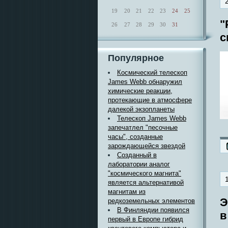
19
20
21
22
23
24
25
"
26
27
28
29
30
31
с
Популярное
Космический телескоп
James Webb обнаружил
химические реакции,
протекающие в атмосфере
далекой экзопланеты
Телескоп James Webb
запечатлел "песочные
часы", созданные
зарождающейся звездой
Созданный в
лаборатории аналог
"космического магнита"
является альтернативой
магнитам из
Э
редкоземельных элементов
В Финляндии появился
в
первый в Европе гибрид