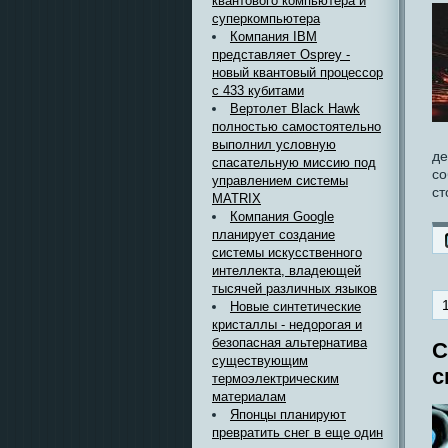
квантового компьютера и
суперкомпьютера
Компания IBM
представляет Osprey -
новый квантовый процессор
с 433 кубитами
Вертолет Black Hawk
полностью самостоятельно
выполнил условную
де
спасательную миссию под
со
управлением системы
ст
MATRIX
Компания Google
планирует создание
системы искусственного
интеллекта, владеющей
тысячей различных языков
Новые синтетические
кристаллы - недорогая и
безопасная альтернатива
С
существующим
с
термоэлектрическим
материалам
Японцы планируют
превратить снег в еще один