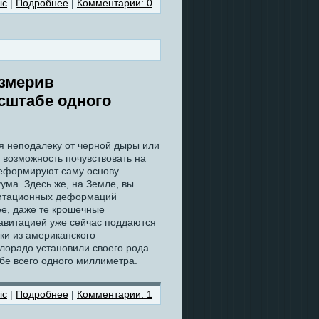
ic
|
Подробнее
|
Комментарии: 0
измерив
сштабе одного
ся неподалеку от черной дыры или
я возможность почувствовать на
деформируют саму основу
ума. Здесь же, на Земле, вы
авитационных деформаций
ее, даже те крошечные
витацией уже сейчас поддаются
ки из американского
олорадо установили своего рода
бе всего одного миллиметра.
ic
|
Подробнее
|
Комментарии: 1