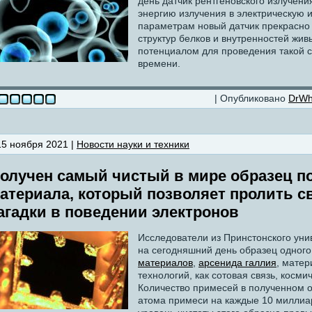
день датчик рентгеновского излучени
энергию излучения в электрическую 
параметрам новый датчик прекрасно
структур белков и внутренностей живы
потенциалом для проведения такой 
времени.
| Опубликовано
DrW
15 ноября 2021 |
Новости науки и техники
олучен самый чистый в мире образец п
атериала, который позволяет пролить с
агадки в поведении электронов
Исследователи из Принстонского ун
на сегодняшний день образец одного
материалов
,
арсенида галлия
, матер
технологий, как сотовая связь, космич
Количество примесей в полученном 
атома примеси на каждые 10 миллиа