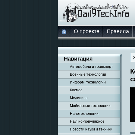
О проекте
Правила
Навигация
Автомобили и транспорт
К
Военные технологии
с
Информ. технологии
Космос
Медицина
Мобильные технологии
Нанотехнологии
Научно-популярное
Новости науки и техники