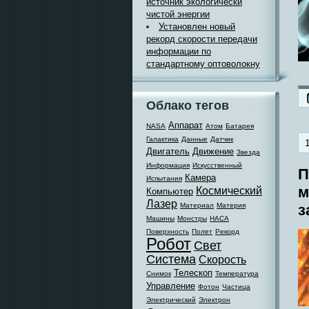
источник экологически
чистой энергии
Установлен новый
рекорд скорости передачи
информации по
стандартному оптоволокну
Облако тегов
Аппарат
NASA
Атом
Батарея
Галактика
Данные
Датчик
Двигатель
Движение
Звезда
Информация
Искусственный
П
Камера
Испытания
м
Космический
Компьютер
Лазер
Материал
Материя
з
Машины
Монстры
НАСА
Поверхность
Полет
Рекорд
Робот
Свет
Система
Скорость
Телескоп
Снимок
Температура
Управление
Фотон
Частица
Электрический
Электрон