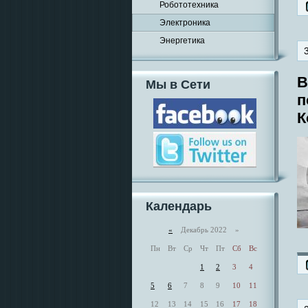
Робототехника
Электроника
Энергетика
В
Мы в Сети
п
К
Календарь
«
Декабрь 2022 »
Пн
Вт
Ср
Чт
Пт
Сб
Вс
1
2
3
4
5
6
7
8
9
10
11
12
13
14
15
16
17
18