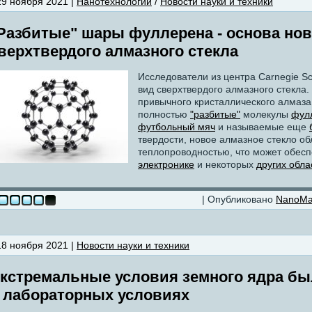
29 ноября 2021 |
Нанотехнологии
/
Новости науки и техники
Разбитые" шары фуллерена - основа нов
верхтвердого алмазного стекла
Исследователи из центра Carnegie S
вид сверхтвердого алмазного стекла.
привычного кристаллического алмаза,
полностью
"разбитые"
молекулы
фул
футбольный мяч
и называемые еще
твердости, новое алмазное стекло о
теплопроводностью, что может обес
электронике
и некоторых
других обла
| Опубликовано
NanoM
18 ноября 2021 |
Новости науки и техники
кстремальные условия земного ядра б
 лабораторных условиях