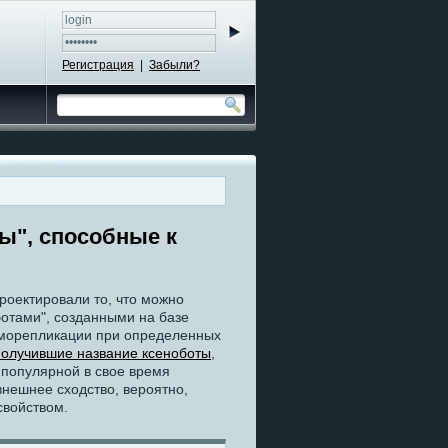
Регистрация
|
Забыли?
ы", способные к
роектировали то, что можно
отами", созданными на базе
саморепликации при определенных
получившие название ксеноботы
,
 популярной в свое время
внешнее сходство, вероятно,
свойством.