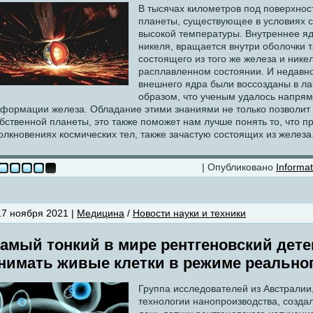
В тысячах километров под поверхно
планеты, существующее в условиях 
высокой температуры. Внутреннее яд
никеля, вращается внутри оболочки 
состоящего из того же железа и нике
расплавленном состоянии. И недавно
внешнего ядра были воссозданы в л
образом, что ученым удалось напрям
формации железа. Обладание этими знаниями не только позволит
бственной планеты, это также поможет нам лучше понять то, что п
олкновениях космических тел, также зачастую состоящих из железа
| Опубликовано
Informat
17 ноября 2021 |
Медицина
/
Новости науки и техники
амый тонкий в мире рентгеновский дете
нимать живые клетки в режиме реально
Группа исследователей из Австрали
технологии нанопроизводства, созда