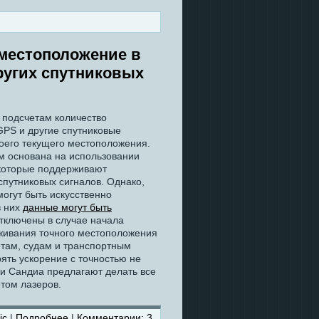
 местоположение в
ругих спутниковых
подсчетам количество
GPS и другие спутниковые
оего текущего местоположения.
ем основана на использовании
 которые поддерживают
путниковых сигналов. Однако,
могут быть искусственно
в них
данные могут быть
отключены в случае начала
еживания точного местоположения
етам, судам и транспортным
ять ускорение с точностью не
ии Сандиа предлагают делать все
том лазеров.
ic
|
Подробнее
|
Комментарии: 3