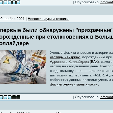
| Опубликовано
Informat
30 ноября 2021 |
Новости науки и техники
первые были обнаружены "призрачные"
орожденные при столкновениях в Боль
оллайдере
Ученые-физики впервые в истории з
частицы нейтрино
, порожденные при
Адронного Коллайдера (БАК)
, самог
частиц на сегодняшний день. Контро
свидетельствующие о наличии этих ч
датчиками эксперимента FASER. А д
собранных данных позволит ученым 
физики элементарных частиц
.
| Опубликовано
Informat