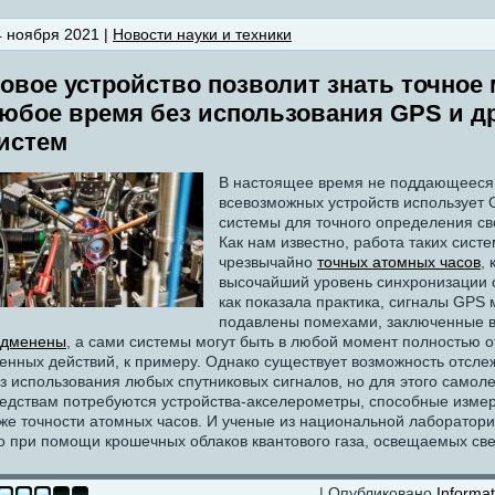
4 ноября 2021 |
Новости науки и техники
овое устройство позволит знать точное
юбое время без использования GPS и д
истем
В настоящее время не поддающееся 
всевозможных устройств использует 
системы для точного определения св
Как нам известно, работа таких сист
чрезвычайно
точных атомных часов
,
высочайший уровень синхронизации с
как показала практика, сигналы GPS 
подавлены помехами, заключенные 
одменены
, а сами системы могут быть в любой момент полностью 
енных действий, к примеру. Однако существует возможность отсл
з использования любых спутниковых сигналов, но для этого самол
едствам потребуются устройства-акселерометры, способные измер
же точности атомных часов. И ученые из национальной лаборатор
о при помощи крошечных облаков квантового газа, освещаемых све
| Опубликовано
Informat