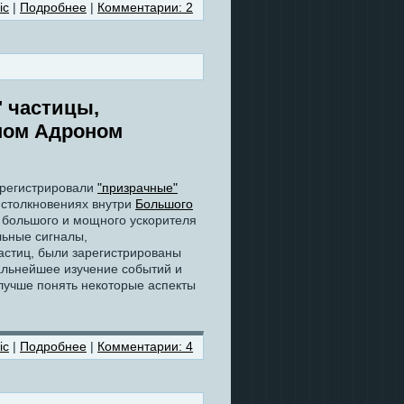
ic
|
Подробнее
|
Комментарии: 2
 частицы,
шом Адроном
арегистрировали
"призрачные"
 столкновениях внутри
Большого
о большого и мощного ускорителя
льные сигналы,
астиц, были зарегистрированы
альнейшее изучение событий и
лучше понять некоторые аспекты
ic
|
Подробнее
|
Комментарии: 4