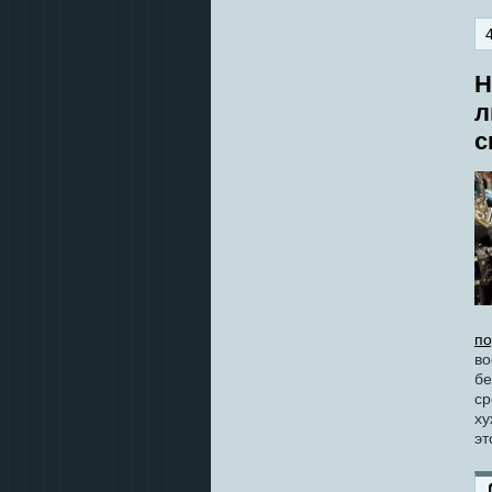
Н
л
с
п
во
бе
ср
ху
эт