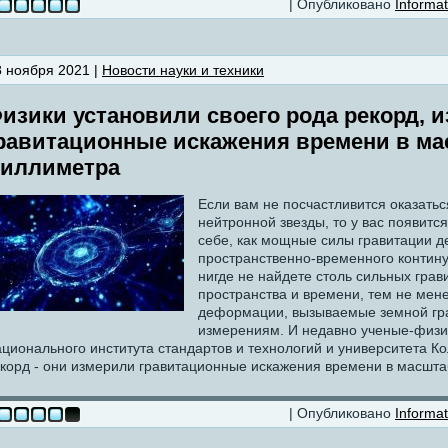
| Опубликовано
Informat
8 ноября 2021 |
Новости науки и техники
изики установили своего рода рекорд, 
равитационные искажения времени в ма
иллиметра
Если вам не посчастливится оказать
нейтронной звезды, то у вас появитс
себе, как мощные силы гравитации 
пространственно-временного контину
нигде не найдете столь сильных гр
пространства и времени, тем не мен
деформации, вызываемые земной гра
измерениям. И недавно ученые-физи
ционального института стандартов и технологий и университета К
корд - они измерили гравитационные искажения времени в масшта
| Опубликовано
Informat