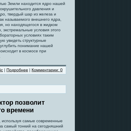
стью Земли находится ядро нашей
сокрушительного давления и
ро, твердый шар из железа и
так называемого внешнего ядра,
ля, но находящегося в жидком
, экстремальные условия этого
абораторных условиях таким
ую увидеть структурные
 углубить понимание нашей
роисходит в космосе при
.
ic
|
Подробнее
|
Комментарии: 0
ктор позволит
го времени
и, используя самые современные
ла самый тонкий на сегодняшний