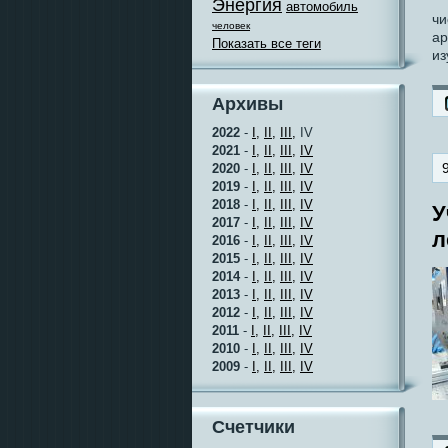
Энергия
автомобиль
чи
человек
ар
Показать все теги
из
Архивы
2022
-
I,
II,
III,
IV
2021
-
I,
II,
III,
IV
2020
-
I,
II,
III,
IV
2019
-
I,
II,
III,
IV
2018
-
I,
II,
III,
IV
У
2017
-
I,
II,
III,
IV
л
2016
-
I,
II,
III,
IV
2015
-
I,
II,
III,
IV
2014
-
I,
II,
III,
IV
2013
-
I,
II,
III,
IV
2012
-
I,
II,
III,
IV
2011
-
I,
II,
III,
IV
2010
-
I,
II,
III,
IV
2009
-
I,
II,
III,
IV
Счетчики