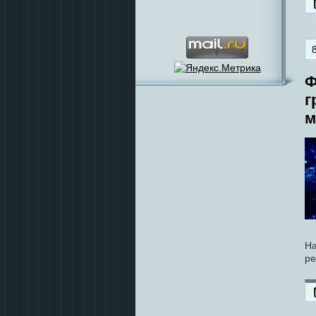
Ф
г
м
На
ре