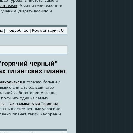
ышает уровень чистоты самого
лограмма
. А чип из сверхчистого
и ученым увидеть воочию и
ic
|
Подробнее
|
Комментарии: 0
"горячий черный"
х гигантских планет
 находиться
в гораздо большеv
ивыкло считать большинство
альной лаборатории Аргонна
ь получить одну из самых
оды
-
так называемый "горячий
овать в естественных условиях
дяных планет, таких, как Уран и