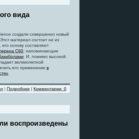
ого вида
cience создали совершенно новый
 Этот материал состоит не из
 его основу составляют
лерена C60
, напоминающие
бакиболами
. И, помимо высокой
бладает великолепной
печить его применение
в
стях
.
an
|
Подробнее
|
Комментарии: 0
ыли воспроизведены