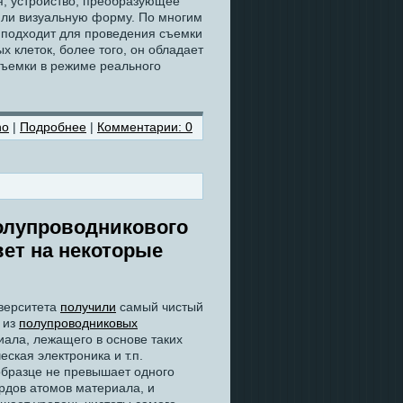
я, устройство, преобразующее
или визуальную форму. По многим
 подходит для проведения съемки
х клеток, более того, он обладает
съемки в режиме реального
ho
|
Подробнее
|
Комментарии: 0
олупроводникового
вет на некоторые
иверситета
получили
самый чистый
 из
полупроводниковых
иала, лежащего в основе таких
еская электроника и т.п.
образце не превышает одного
рдов атомов материала, и