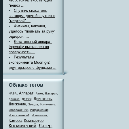
несостоятельность идеи
"невоз ...
Спутник-спасатель
вытащил другой спутник с
"мертвой" ...
Физикам, наконец,
удалось "поймать за руку"
оддерон, ...
Летательный аппарат
Ingenuity выставлен на
поверхность ...
Результаты
эксперимента Muon g-2
идут вразрез с фундаме ...
Облако тегов
,
Аппарат
,
,
,
NASA
Атом
Батарея
,
,
Двигатель
,
Данные
Датчик
Движение
,
,
,
Звезда
Излучение
,
,
Изображение
Информация
,
,
Искусственный
Испытания
Камера
,
Компьютер
,
Космический
Лазер
,
,