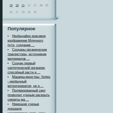
19
20
21
22
23
24
25
26
27
28
29
30
Популярное
Необычайно красивое
изображение Млечного
пути, создание ...
Созданы органические
транзисторы, источником
материалов ...
Создан первый
синтетический организм,
способный расти и ...
Машины-монстры: Vortex
- необычный
ветрогенератор, не и ...
Поляризованный свет
позволил ученым раскрыть
секреты ма ...
Немецкие ученые
доказали