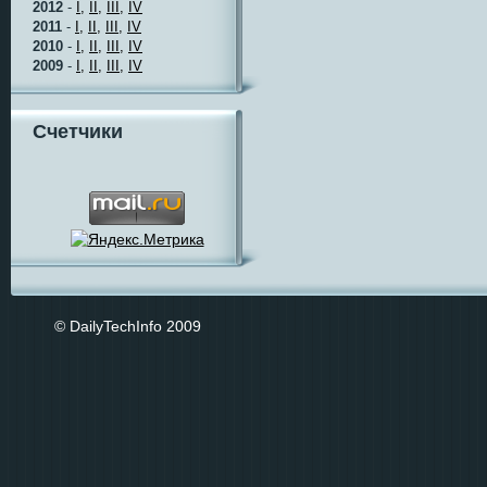
2012
-
I,
II,
III,
IV
2011
-
I,
II,
III,
IV
2010
-
I,
II,
III,
IV
2009
-
I,
II,
III,
IV
Счетчики
© DailyTechInfo 2009