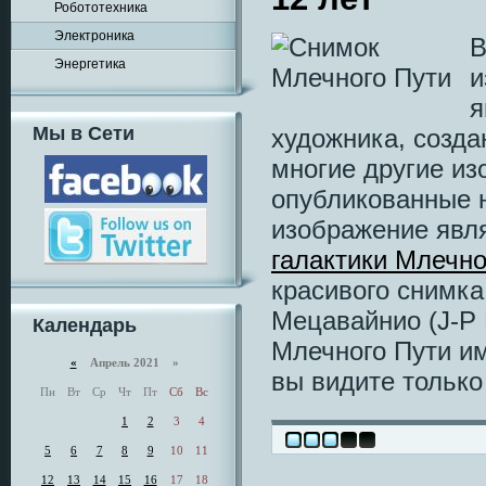
Робототехника
Электроника
В
Энергетика
и
я
Мы в Сети
художника, созда
многие другие из
опубликованные н
изображение явл
галактики Млечно
красивого снимк
Мецавайнио (J-P 
Календарь
Млечного Пути им
«
Апрель 2021 »
вы видите только 
Пн
Вт
Ср
Чт
Пт
Сб
Вс
1
2
3
4
5
6
7
8
9
10
11
12
13
14
15
16
17
18