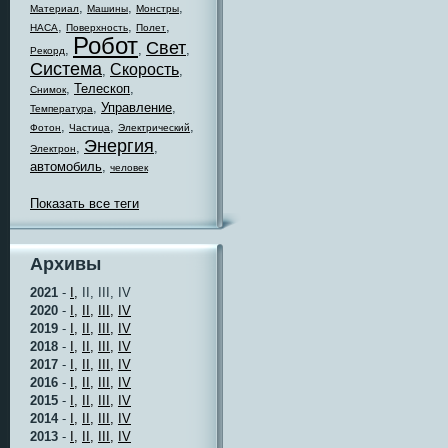
,
,
,
Материал
Машины
Монстры
,
,
,
НАСА
Поверхность
Полет
Робот
Свет
,
,
,
Рекорд
Система
Скорость
,
,
,
Телескоп
,
Снимок
,
Управление
,
Температура
,
,
,
Фотон
Частица
Электрический
Энергия
,
,
Электрон
автомобиль
,
человек
Показать все теги
Архивы
2021
-
I,
II, III, IV
2020
-
I,
II,
III,
IV
2019
-
I,
II,
III,
IV
2018
-
I,
II,
III,
IV
2017
-
I,
II,
III,
IV
2016
-
I,
II,
III,
IV
2015
-
I,
II,
III,
IV
2014
-
I,
II,
III,
IV
2013
-
I,
II,
III,
IV