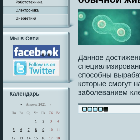
Робототехника
Электроника
Энергетика
Мы в Сети
Данное достижен
специализированн
способны выраба
которые смогут 
заболеванием кле
Календарь
«
Апрель 2021 »
Пн
Вт
Ср
Чт
Пт
Сб
Вс
1
2
3
4
5
6
7
8
9
10
11
12
13
14
15
16
17
18