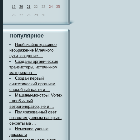
19
20
21
22
23
24
25
26
27
28
29
30
Популярное
Необычайно красивое
изображение Млечного
пути, создание ...
Созданы органические
транзисторы, источником
материалов ...
Создан первый
синтетический организм,
способный расти и ...
Машины-монстры: Vortex
- необычный
ветрогенератор, не и ...
Поляризованный свет
позволил ученым раскрыть
секреты ма ...
Немецкие ученые
доказали