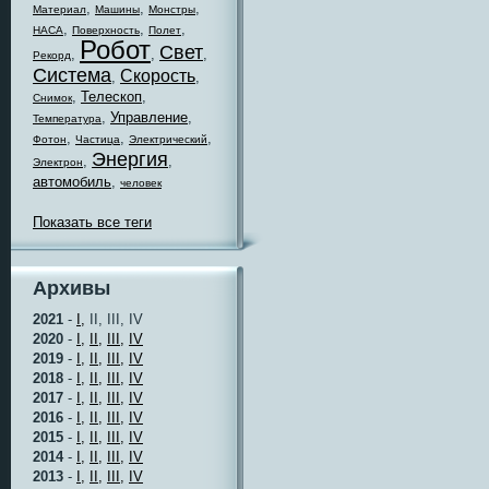
,
,
,
Материал
Машины
Монстры
,
,
,
НАСА
Поверхность
Полет
Робот
Свет
,
,
,
Рекорд
Система
Скорость
,
,
,
Телескоп
,
Снимок
,
Управление
,
Температура
,
,
,
Фотон
Частица
Электрический
Энергия
,
,
Электрон
автомобиль
,
человек
Показать все теги
Архивы
2021
-
I,
II, III, IV
2020
-
I,
II,
III,
IV
2019
-
I,
II,
III,
IV
2018
-
I,
II,
III,
IV
2017
-
I,
II,
III,
IV
2016
-
I,
II,
III,
IV
2015
-
I,
II,
III,
IV
2014
-
I,
II,
III,
IV
2013
-
I,
II,
III,
IV