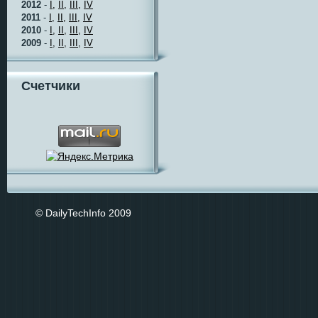
2012
-
I,
II,
III,
IV
2011
-
I,
II,
III,
IV
2010
-
I,
II,
III,
IV
2009
-
I,
II,
III,
IV
Счетчики
© DailyTechInfo 2009