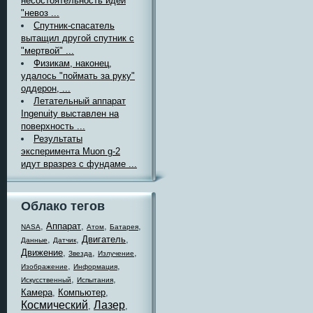
несостоятельность идеи
"невоз ...
Спутник-спасатель
вытащил другой спутник с
"мертвой" ...
Физикам, наконец,
удалось "поймать за руку"
оддерон, ...
Летательный аппарат
Ingenuity выставлен на
поверхность ...
Результаты
эксперимента Muon g-2
идут вразрез с фундаме ...
Облако тегов
,
Аппарат
,
,
,
NASA
Атом
Батарея
,
,
Двигатель
,
Данные
Датчик
Движение
,
,
,
Звезда
Излучение
,
,
Изображение
Информация
,
,
Искусственный
Испытания
Камера
,
Компьютер
,
Космический
Лазер
,
,