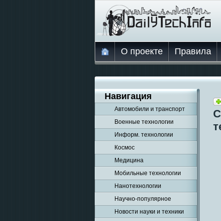
О проекте
Правила
Навигация
Автомобили и транспорт
С
Военные технологии
т
Информ. технологии
Космос
Медицина
Мобильные технологии
Нанотехнологии
Научно-популярное
Новости науки и техники