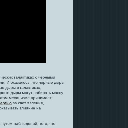
ческих галактиках с черными
ни. И оказалось, что черные дыры
ые дыры в галактиках,
ерные дыры могут набирать массу
 этом механизме принимает
нергию
за счет явления,
 оказывать влияние на
 путем наблюдений, того, что