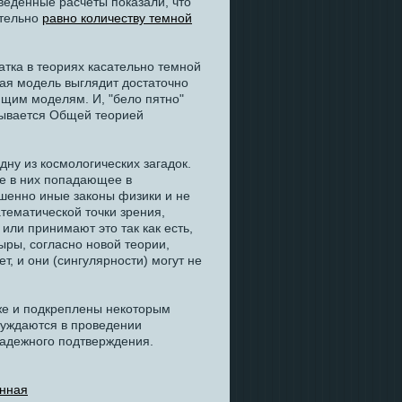
веденные расчеты показали, что
ительно
равно количеству темной
.
тка в теориях касательно темной
вая модель выглядит достаточно
ющим моделям. И, "бело пятно"
зывается Общей теорией
дну из космологических загадок.
е в них попадающее в
ршенно иные законы физики и не
тематической точки зрения,
или принимают это так как есть,
ры, согласно новой теории,
т, и они (сингулярности) могут не
уже и подкреплены некоторым
нуждаются в проведении
адежного подтверждения.
нная