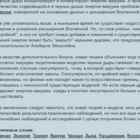
рные дыры концентрируют и конвертируют энергию вакуума. А про
личество содержащейся в черных дырах энергии вакуума приблиз
ергии
, измеренной на основании данных о расширении Вселенной
к уже упоминалось выше, в нынешнее время не существует недоста
ергии и ускорения расширения Вселенной. Но, со слов ученых, но
тройной", и она не требует новых добавок и изменений к существу
мной энергии может быть "закрыто" черными дырами, что предска
носительности Альберта Эйнштейна.
в качестве дополнительного бонуса, новая теория объясняет еще о
гласно текущим теоретическим моделям черные дыры сжимают вс
сконечно плотную сингулярность, точку, в которой царствуют сове
ботают классические законы. Сингулярности, по крайней мере с ма
возможны, но физики или находят какие-то искусственные приемы, 
глашаясь с неполнотой существующих моделей. Но если черные ды
держат энергию вакуума, нужды в понятии сингулярности больше не
ществовать.
в заключении следует заметить, что новая теория и модели, хоть 
личеством результатов практических наблюдений, но они все еще 
льнейших наблюдений и исследований с целью получения более н
лючевые слова:
емная
,
Энергия
,
Теория
,
Вакуум
,
Черная
,
Дыра
,
Расширение
,
Вселе