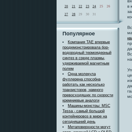
вх
в 
20
21
22
23
24
25
26
за
27
28
29
30
31
ко
Вс
ма
Популярное
кв
Компания TAE впервые
пр
продемонстрировала бор-
да
водородный термоядерный
Вс
синтез в среде плазмы,
на
удерживаемой магнитным
полем
Уп
Одна молекула
це
фуллерена способна
из
работать как несколько
да
транзисторов, намного
га
превосходящих по скорости
мо
кремниевые аналоги
Машины-монстры: MSC
Tessa - самый большой
контейнеровоз в мире на
сегодняшний день
Метаповерхности могут