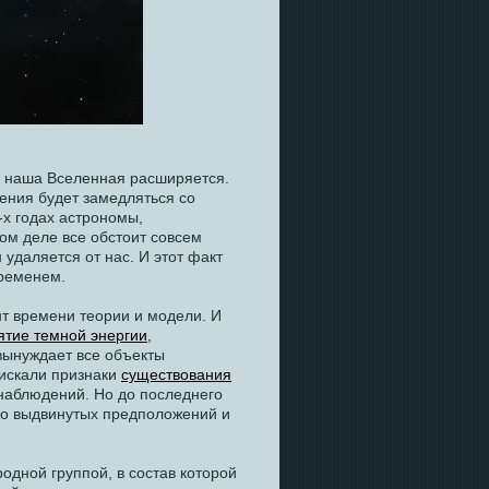
то наша Вселенная расширяется.
рения будет замедляться со
-х годах астрономы,
мом деле все обстоит совсем
 удаляется от нас. И этот факт
ременем.
т времени теории и модели. И
ятие темной энергии
,
 вынуждает все объекты
 искали признаки
существования
наблюдений. Но до последнего
тво выдвинутых предположений и
одной группой, в состав которой