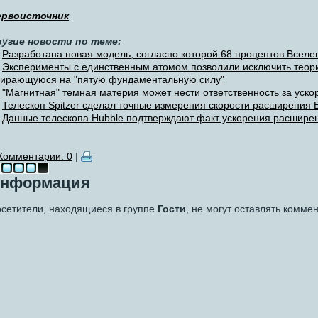
ервоисточник
ругие новости по теме:
Разработана новая модель, согласно которой 68 процентов Вселе
Эксперименты с единственным атомом позволили исключить теори
ирающуюся на "пятую фундаментальную силу"
"Магнитная" темная материя может нести ответственность за ус
Телескоп Spitzer сделал точные измерения скорости расширения 
Данные телескопа Hubble подтверждают факт ускорения расшире
Комментарии: 0
|
нформация
сетители, находящиеся в группе
Гости
, не могут оставлять комме