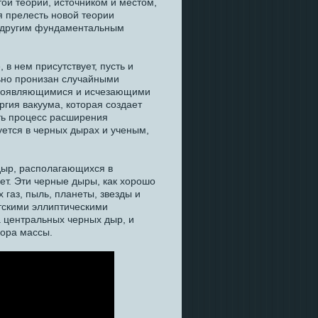
той теории, источником и местом,
я прелесть новой теории
ит другим фундаментальным
, в нем присутствует, пусть и
льно пронизан случайными
 появляющимися и исчезающими
ргия вакуума, которая создает
ть процесс расширения
уется в черных дырах и ученым,
дыр, располагающихся в
ет. Эти черные дыры, как хорошо
 газ, пыль, планеты, звезды и
нтскими эллиптическими
а центральных черных дыр, и
бора массы.