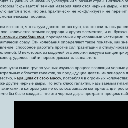
одят 17 ученых из научных учреждений 9 разных стран. Согласно э
котором "скрывается" темная материя являются черные дыры, и вс
ключается в том, что она практически не конфликтует и не переч
смологическим теориям.
ем известно, что вакуум далеко не так пуст, как это считалось ранее
лое, количество атомов водорода и других элементов, и он буква
антовыми колебаниями
, порождаемыми призрачными частицами,
актически сразу. Эти колебания определяют такое понятие, как эне
вление, способное работать против сил гравитации и стимулирова
еленной. В некоторых из моделей эта энергия вакуума концентрир
конец, удалось найти первые доказательства этого.
омянутая выше группа ученых изучала процесс эволюции черных 
нтральных областях галактик, за предыдущие девять миллиардов л
вестно,
наращивают свою массу
, потребляя в огромных количествах
же другие черные дыры. Но есть класс галактик, называемый гига
лактиками, в которых уже не осталось запасов материала для рост
жно бы было ожидать, что эти черные дыры прекратят процесс на