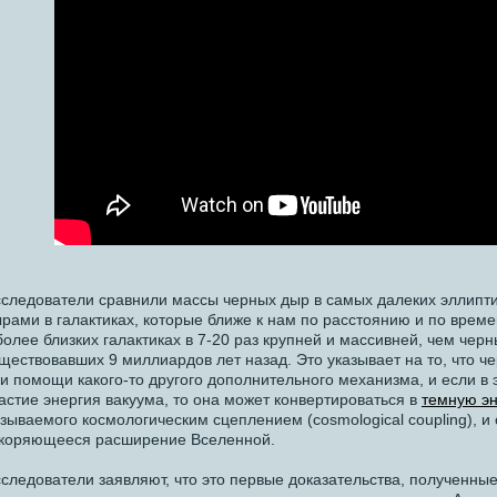
следователи сравнили массы черных дыр в самых далеких эллипти
рами в галактиках, которые ближе к нам по расстоянию и по време
более близких галактиках в 7-20 раз крупней и массивней, чем черн
ществовавших 9 миллиардов лет назад. Это указывает на то, что ч
и помощи какого-то другого дополнительного механизма, и если в
астие энергия вакуума, то она может конвертироваться в
темную э
зываемого космологическим сцеплением (cosmological coupling), и
коряющееся расширение Вселенной.
следователи заявляют, что это первые доказательства, полученные