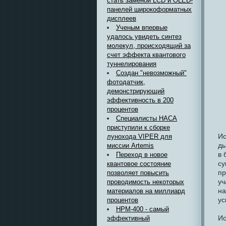
стать заменой LCD и OLED-
панелей широкоформатных
дисплеев
Ученым впервые
удалось увидеть синтез
молекул, происходящий за
счет эффекта квантового
туннелирования
Создан "невозможный"
фотодатчик,
демонстрирующий
эффективность в 200
процентов
Специалисты НАСА
приступили к сборке
Ис
лунохода VIPER для
ды
миссии Artemis
в 
Переход в новое
су
квантовое состояние
пр
позволяет повысить
уч
проводимость некоторых
на
материалов на миллиард
ус
процентов
HPM-400 - самый
Ис
эффективный