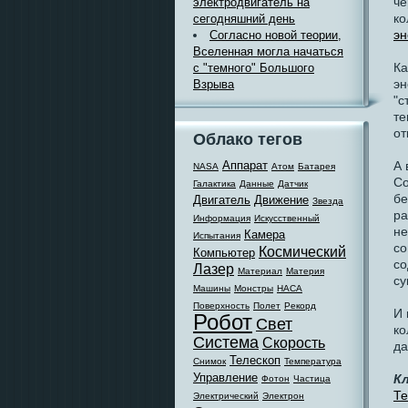
че
электродвигатель на
ко
сегодняшний день
эн
Согласно новой теории,
Вселенная могла начаться
Ка
с "темного" Большого
эн
Взрыва
"с
те
от
Облако тегов
А 
Аппарат
NASA
Атом
Батарея
Со
Галактика
Данные
Датчик
бе
Двигатель
Движение
Звезда
ра
Информация
Искусственный
не
Камера
Испытания
со
Космический
Компьютер
со
Лазер
Материал
Материя
су
Машины
Монстры
НАСА
Поверхность
Полет
Рекорд
И 
Робот
Свет
ко
Система
Скорость
да
Телескоп
Снимок
Температура
Управление
К
Фотон
Частица
Т
Электрический
Электрон