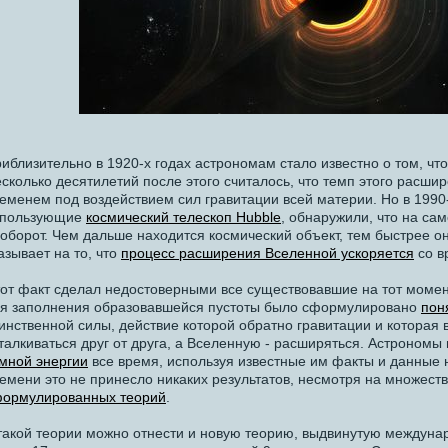
иблизительно в 1920-х годах астрономам стало известно о том, ч
сколько десятилетий после этого считалось, что темп этого расши
еменем под воздействием сил гравитации всей материи. Но в 1990
спользующие
космический телескоп Hubble
, обнаружили, что на са
оборот. Чем дальше находится космический объект, тем быстрее он
азывает на то, что
процесс расширения Вселенной ускоряется
со в
от факт сделал недостоверными все существовавшие на тот момен
я заполнения образовавшейся пустоты было сформулировано
пон
инственной силы, действие которой обратно гравитации и которая
талкиваться друг от друга, а Вселенную - расширяться. Астрономы
мной энергии
все время, используя известные им факты и данные 
емени это не принесло никаких результатов, несмотря на множес
ормулированных теорий
.
такой теории можно отнести и новую теорию, выдвинутую междунар