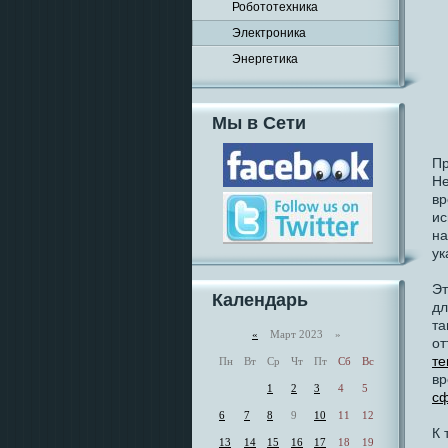
Робототехника
Электроника
Энергетика
Мы в Сети
Пр
Не
вр
и
на
ук
Эт
Календарь
дл
та
«
Март 2023 »
от
те
Пн
Вт
Ср
Чт
Пт
Сб
Вс
вр
1
2
3
4
5
сф
6
7
8
9
10
11
12
К 
13
14
15
16
17
18
19