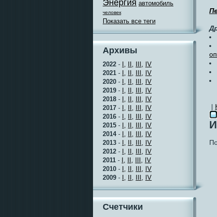
Энергия
автомобиль
П
человек
Показать все теги
Д
Архивы
оп
2022
-
I,
II,
III,
IV
2021
-
I,
II,
III,
IV
2020
-
I,
II,
III,
IV
2019
-
I,
II,
III,
IV
2018
-
I,
II,
III,
IV
|
2017
-
I,
II,
III,
IV
2016
-
I,
II,
III,
IV
И
2015
-
I,
II,
III,
IV
2014
-
I,
II,
III,
IV
По
2013
-
I,
II,
III,
IV
2012
-
I,
II,
III,
IV
2011
-
I,
II,
III,
IV
2010
-
I,
II,
III,
IV
2009
-
I,
II,
III,
IV
Счетчики