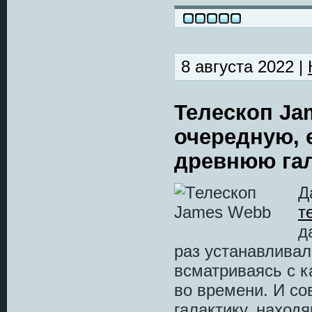
8 августа 2022 |
Телескоп Ja
очередную, 
древнюю гал
Д
т
д
раз устанавлива
всматриваясь с к
во времени. И с
галактику, наход