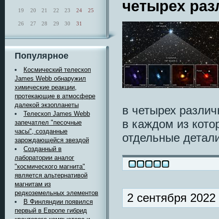
четырех раз
19
20
21
22
23
24
25
26
27
28
29
30
31
Популярное
Космический телескоп
James Webb обнаружил
химические реакции,
протекающие в атмосфере
далекой экзопланеты
в четырех различ
Телескоп James Webb
в каждом из кото
запечатлел "песочные
часы", созданные
отдельные детали
зарождающейся звездой
Созданный в
лаборатории аналог
"космического магнита"
является альтернативой
магнитам из
редкоземельных элементов
2 сентября 2022
В Финляндии появился
первый в Европе гибрид