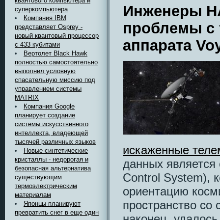
квантового компьютера и
Инженеры Н
суперкомпьютера
Компания IBM
проблемы с 
представляет Osprey -
новый квантовый процессор
аппарата Voy
с 433 кубитами
Вертолет Black Hawk
полностью самостоятельно
выполнил условную
спасательную миссию под
управлением системы
MATRIX
Компания Google
планирует создание
системы искусственного
интеллекта, владеющей
тысячей различных языков
искаженные теле
Новые синтетические
кристаллы - недорогая и
данных является с
безопасная альтернатива
Control System), 
существующим
термоэлектрическим
ориентацию косм
материалам
пространство со 
Японцы планируют
превратить снег в еще один
наконец, удалос