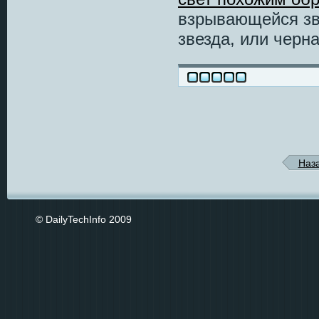
взрывающейся зве
звезда, или черн
Наз
© DailyTechInfo 2009