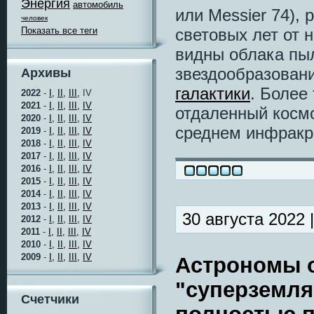
Энергия
автомобиль
или Messier 74),
человек
Показать все теги
световых лет от 
видны облака пыл
звездообразован
Архивы
галактики
. Более
2022
-
I,
II,
III,
IV
2021
-
I,
II,
III,
IV
отдаленный космо
2020
-
I,
II,
III,
IV
среднем инфракр
2019
-
I,
II,
III,
IV
2018
-
I,
II,
III,
IV
2017
-
I,
II,
III,
IV
2016
-
I,
II,
III,
IV
2015
-
I,
II,
III,
IV
2014
-
I,
II,
III,
IV
2013
-
I,
II,
III,
IV
30 августа 2022 
2012
-
I,
II,
III,
IV
2011
-
I,
II,
III,
IV
2010
-
I,
II,
III,
IV
2009
-
I,
II,
III,
IV
Астрономы о
"суперземля
Счетчики