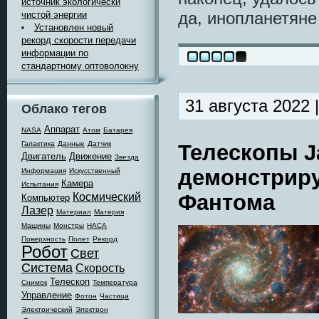
источник экологически
да, инопланетяне
чистой энергии
Установлен новый
рекорд скорости передачи
информации по
стандартному оптоволокну
31 августа 2022 
Облако тегов
Аппарат
NASA
Атом
Батарея
Галактика
Данные
Датчик
Телескопы J
Двигатель
Движение
Звезда
демонстриру
Информация
Искусственный
Камера
Испытания
Фантома
Космический
Компьютер
Лазер
Материал
Материя
Машины
Монстры
НАСА
Поверхность
Полет
Рекорд
Робот
Свет
Система
Скорость
Телескоп
Снимок
Температура
Управление
Фотон
Частица
Электрический
Электрон