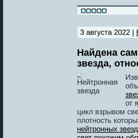
3 августа 2022 |
Найдена сам
звезда, отн
Изв
объ
зве
от 
цикл взрывом св
плотность которы
нейтронных звезд
свет похожим об