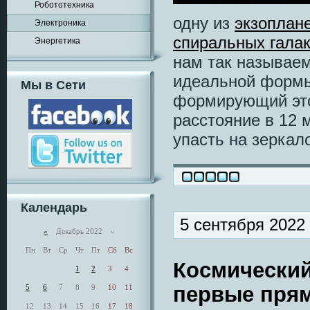
Робототехника
одну из
экзоплан
Электроника
спиральных галак
Энергетика
нам так называе
идеальной формы.
Мы в Сети
формирующий это
расстояние в 12 
упасть на зеркал
Календарь
5 сентября 2022
«
Декабрь 2022 »
Пн
Вт
Ср
Чт
Пт
Сб
Вс
Космический
1
2
3
4
первые прям
5
6
7
8
9
10
11
12
13
14
15
16
17
18